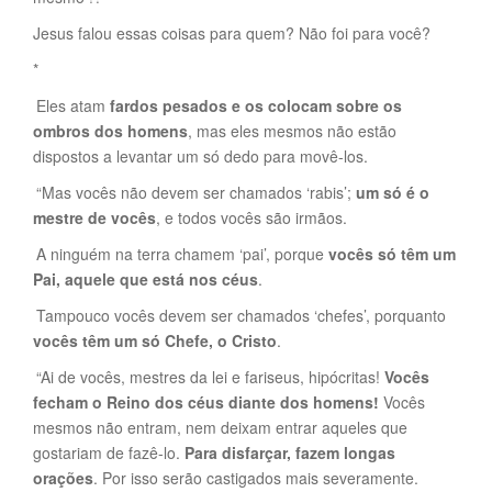
Jesus falou essas coisas para quem? Não foi para você?
*
Eles atam
fardos pesados e os colocam sobre os
ombros dos homens
, mas eles mesmos não estão
dispostos a levantar um só dedo para movê-los.
“Mas vocês não devem ser chamados ‘rabis’;
um só é o
mestre de vocês
, e todos vocês são irmãos.
A ninguém na terra chamem ‘pai’, porque
vocês só têm um
Pai, aquele que está nos céus
.
Tampouco vocês devem ser chamados ‘chefes’, porquanto
vocês têm um só Chefe, o Cristo
.
“Ai de vocês, mestres da lei e fariseus, hipócritas!
Vocês
fecham o Reino dos céus diante dos homens!
Vocês
mesmos não entram, nem deixam entrar aqueles que
gostariam de fazê-lo.
Para disfarçar, fazem longas
orações
. Por isso serão castigados mais severamente.