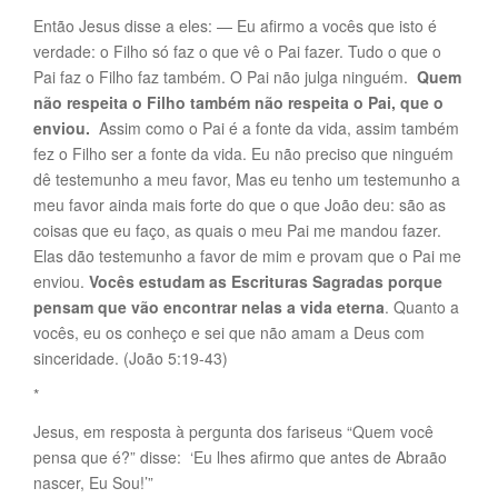
Então Jesus disse a eles: — Eu afirmo a vocês que isto é
verdade: o Filho só faz o que vê o Pai fazer. Tudo o que o
Pai faz o Filho faz também. O Pai não julga ninguém.
Quem
não respeita o Filho também não respeita o Pai, que o
enviou.
Assim como o Pai é a fonte da vida, assim também
fez o Filho ser a fonte da vida. Eu não preciso que ninguém
dê testemunho a meu favor, Mas eu tenho um testemunho a
meu favor ainda mais forte do que o que João deu: são as
coisas que eu faço, as quais o meu Pai me mandou fazer.
Elas dão testemunho a favor de mim e provam que o Pai me
enviou.
Vocês estudam as Escrituras Sagradas porque
pensam que vão encontrar nelas a vida eterna
. Quanto a
vocês, eu os conheço e sei que não amam a Deus com
sinceridade. (João 5:19-43)
*
Jesus, em resposta à pergunta dos fariseus “Quem você
pensa que é?” disse: ‘Eu lhes afirmo que antes de Abraão
nascer, Eu Sou!’”