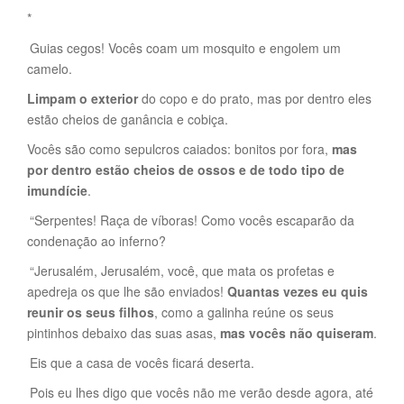
*
Guias cegos! Vocês coam um mosquito e engolem um
camelo.
Limpam o exterior
do copo e do prato, mas por dentro eles
estão cheios de ganância e cobiça.
Vocês são como sepulcros caiados: bonitos por fora,
mas
por dentro estão cheios de ossos e de todo tipo de
imundície
.
“Serpentes! Raça de víboras! Como vocês escaparão da
condenação ao inferno?
“Jerusalém, Jerusalém, você, que mata os profetas e
apedreja os que lhe são enviados!
Quantas vezes eu quis
reunir os seus filhos
, como a galinha reúne os seus
pintinhos debaixo das suas asas,
mas vocês não quiseram
.
Eis que a casa de vocês ficará deserta.
Pois eu lhes digo que vocês não me verão desde agora, até