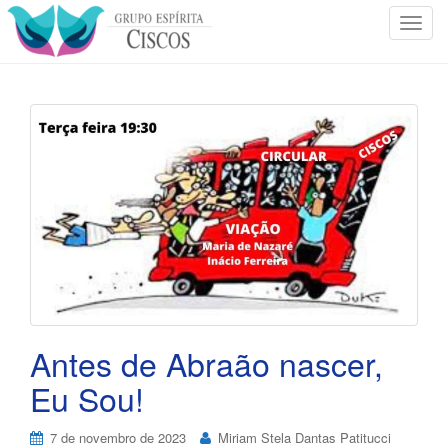
T
o
g
g
l
e
n
a
v
i
g
a
t
i
o
Antes de Abraão nascer,
n
Eu Sou!
7 de novembro de 2023
Miriam Stela Dantas Patitucci