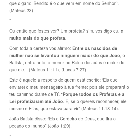
que digam: ‘Bendito é o que vem em nome do Senhor’”.
(Mateus 23)
*
Ou então que fostes ver? Um profeta? sim, vos digo eu,
e
muito mais do que profeta
.
Com toda a certeza vos afirmo:
Entre os nascidos de
mulher não se levantou ninguém maior do que João
, o
Batista; entretanto, o menor no Reino dos céus é maior do
que ele. (Mateus 11:11), (Lucas 7:27)
Este é aquele a respeito de quem está escrito: ‘Eis que
enviarei o meu mensageiro à tua frente; pois ele preparará o
teu caminho diante de Ti’. “
Porque todos os Profetas e a
Lei profetizaram até João
. E, se o quereis reconhecer, ele
mesmo é Elias, que estava para vir” (Mateus 11:13-14).
João Batista disse: “Eis o Cordeiro de Deus, que tira o
pecado do mundo” (João 1:29).
*