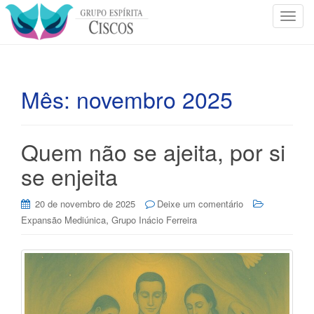
T
o
g
g
l
Mês:
novembro 2025
e
n
a
Quem não se ajeita, por si
v
i
se enjeita
g
a
20 de novembro de 2025
Deixe um comentário
t
,
Expansão Mediúnica
Grupo Inácio Ferreira
i
o
n