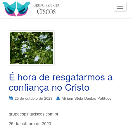
T
o
g
g
l
e
n
a
v
i
É hora de resgatarmos a
g
a
confiança no Cristo
t
i
25 de outubro de 2023
Miriam Stela Dantas Patitucci
o
n
grupoespiritaciscos.com.br
25 de outubro de 2023