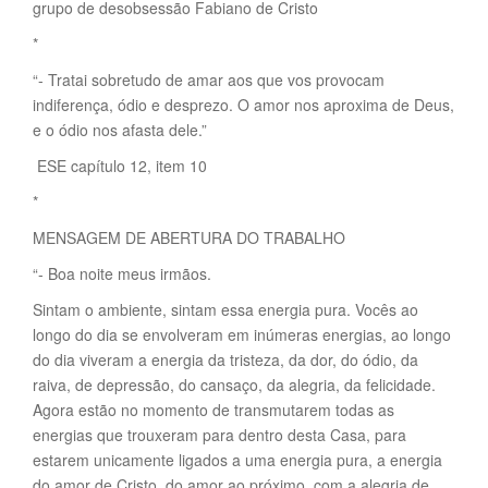
grupo de desobsessão Fabiano de Cristo
*
“- Tratai sobretudo de amar aos que vos provocam
indiferença, ódio e desprezo. O amor nos aproxima de Deus,
e o ódio nos afasta dele.”
ESE capítulo 12, item 10
*
MENSAGEM DE ABERTURA DO TRABALHO
“- Boa noite meus irmãos.
Sintam o ambiente, sintam essa energia pura. Vocês ao
longo do dia se envolveram em inúmeras energias, ao longo
do dia viveram a energia da tristeza, da dor, do ódio, da
raiva, de depressão, do cansaço, da alegria, da felicidade.
Agora estão no momento de transmutarem todas as
energias que trouxeram para dentro desta Casa, para
estarem unicamente ligados a uma energia pura, a energia
do amor de Cristo, do amor ao próximo, com a alegria de