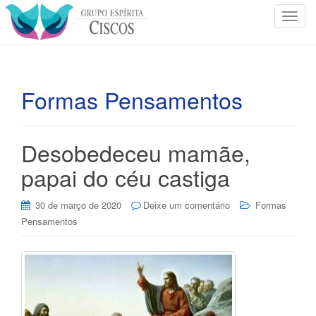
T
o
g
g
l
Formas Pensamentos
e
n
a
Desobedeceu mamãe,
v
i
papai do céu castiga
g
a
30 de março de 2020
Deixe um comentário
Formas
t
Pensamentos
i
o
n