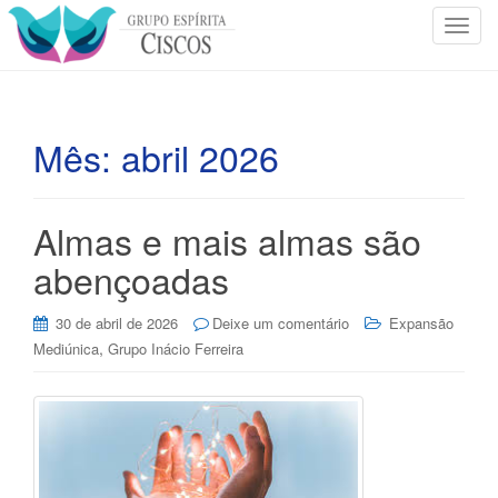
T
o
g
g
l
Mês:
abril 2026
e
n
a
Almas e mais almas são
v
i
abençoadas
g
a
30 de abril de 2026
Deixe um comentário
Expansão
t
,
Mediúnica
Grupo Inácio Ferreira
i
o
n