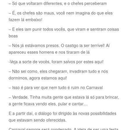
– Só que voltaram diferentes, e o chefes perceberam
– É, os chefes são maus, você nem imagina do que eles
fazem lá embaixo!
– E eles iam punir todos vocês, que viram e sentiram coisas
boas
– Nós já estávamos presos. O castigo ia ser terrível! Aí
apareceu esses homens e nos tiraram de lá
-Veja a sorte de vocês, foram salvos por estes aqui!
– Não sei como, eles chegaram, invadiram tudo e nós
dormimos, agora estamos aqui!
– Isso é para ver que nem tudo é ruim no Carnaval
– Verdade. Tinha muita gente que estava lá só para brincar,
a gente ficava vendo eles, pular e cantar…
E a partir daí, o diálogo foi dirigido às novas possibilidades
que estavam sendo oferecidas.
Carnaval sempre será condenado. A ideia de ser uma festa