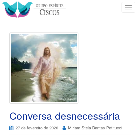
T
o
g
g
l
e
n
a
v
i
g
a
t
i
o
Conversa desnecessária
n
27 de fevereiro de 2026
Miriam Stela Dantas Patitucci