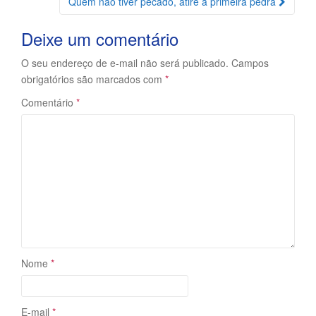
Quem não tiver pecado, atire a primeira pedra
Postagem
Deixe um comentário
O seu endereço de e-mail não será publicado.
Campos
obrigatórios são marcados com
*
Comentário
*
Nome
*
E-mail
*