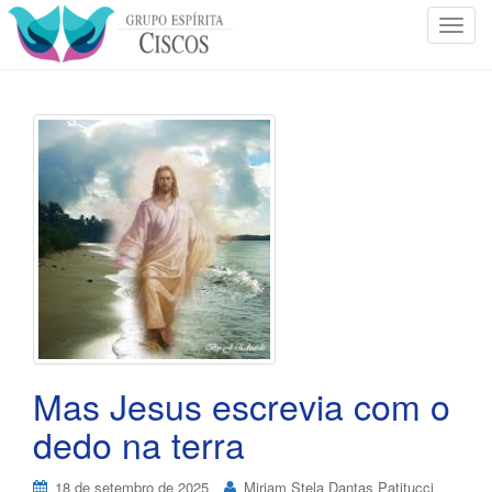
T
o
g
g
l
e
n
a
v
i
g
a
t
i
o
Mas Jesus escrevia com o
n
dedo na terra
18 de setembro de 2025
Miriam Stela Dantas Patitucci