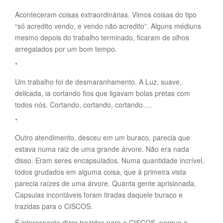
Aconteceram coisas extraordinárias. Vimos coisas do tipo
“só acredito vendo, e vendo não acredito”. Alguns médiuns
mesmo depois do trabalho terminado, ficaram de olhos
arregalados por um bom tempo.
*
Um trabalho foi de desmaranhamento. A Luz, suave,
delicada, ia cortando fios que ligavam bolas pretas com
todos nós. Cortando, cortando, cortando….
*
Outro atendimento, desceu em um buraco, parecia que
estava numa raiz de uma grande árvore. Não era nada
disso. Eram seres encapsulados. Numa quantidade incrível,
todos grudados em alguma coisa, que à primeira vista
parecia raízes de uma árvore. Quanta gente aprisionada.
Capsulas incontáveis foram tiradas daquele buraco e
trazidas para o CISCOS.
É interessante dizer trazidas para o CISCOS, porque a