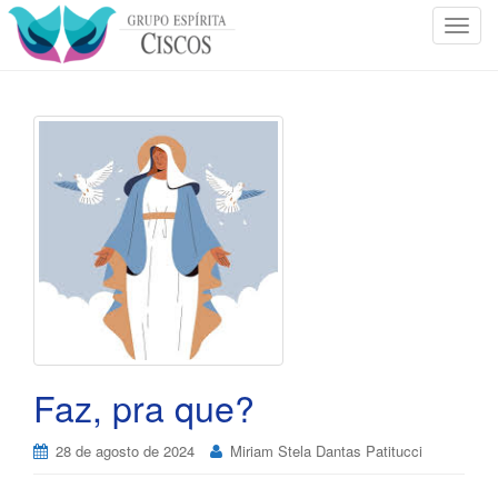
T
o
g
g
l
e
n
a
v
i
g
a
t
i
o
Faz, pra que?
n
28 de agosto de 2024
Miriam Stela Dantas Patitucci