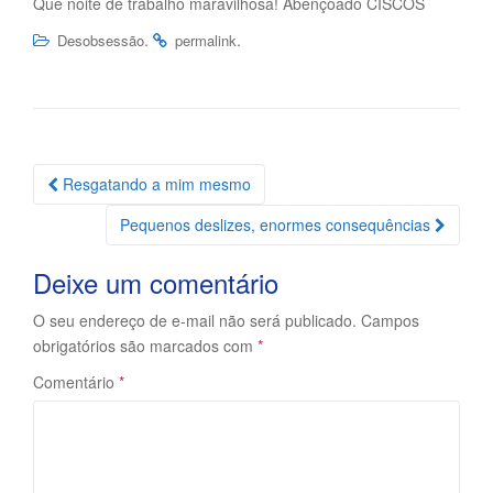
Que noite de trabalho maravilhosa! Abençoado CISCOS
.
.
Desobsessão
permalink
Navegação
Resgatando a mim mesmo
da
Pequenos deslizes, enormes consequências
Postagem
Deixe um comentário
O seu endereço de e-mail não será publicado.
Campos
obrigatórios são marcados com
*
Comentário
*