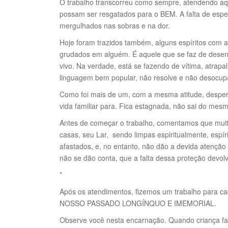
O trabalho transcorreu como sempre, atendendo aq
possam ser resgatados para o BEM. A falta de es
mergulhados nas sobras e na dor.
Hoje foram trazidos também, alguns espíritos com 
grudados em alguém. É aquele que se faz de desen
vivo. Na verdade, está se fazendo de vítima, atrap
linguagem bem popular, não resolve e não desocup
Como foi mais de um, com a mesma atitude, despert
vida familiar para. Fica estagnada, não sai do mesm
Antes de começar o trabalho, comentamos que muit
casas, seu Lar, sendo limpas espiritualmente, espí
afastados, e, no entanto, não dão a devida atenção
não se dão conta, que a falta dessa proteção devolv
*
Após os atendimentos, fizemos um trabalho para 
NOSSO PASSADO LONGÍNQUO E IMEMORIAL.
Observe você nesta encarnação. Quando criança fazi