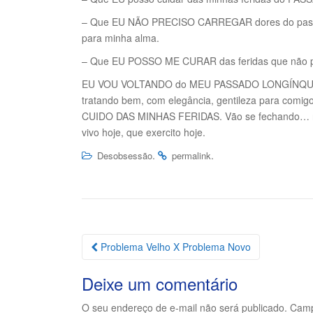
– Que EU NÃO PRECISO CARREGAR dores do passado
para minha alma.
– Que EU POSSO ME CURAR das feridas que não prec
EU VOU VOLTANDO do MEU PASSADO LONGÍNQUO, e c
tratando bem, com elegância, gentileza para comi
CUIDO DAS MINHAS FERIDAS. Vão se fechando… não
vivo hoje, que exercito hoje.
.
.
Desobsessão
permalink
Navegação
Problema Velho X Problema Novo
da
Deixe um comentário
Postagem
O seu endereço de e-mail não será publicado.
Camp