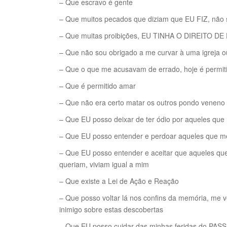
– Que escravo é gente
– Que muitos pecados que diziam que EU FIZ, não
– Que muitas proibições, EU TINHA O DIREITO DE
– Que não sou obrigado a me curvar à uma igreja ou
– Que o que me acusavam de errado, hoje é permit
– Que é permitido amar
– Que não era certo matar os outros pondo veneno
– Que EU posso deixar de ter ódio por aqueles que 
– Que EU posso entender e perdoar aqueles que 
– Que EU posso entender e aceitar que aqueles qu
queriam, viviam igual a mim
– Que existe a Lei de Ação e Reação
– Que posso voltar lá nos confins da memória, me v
inimigo sobre estas descobertas
– Que EU posso cuidar das minhas feridas do PA