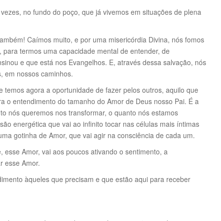
s vezes, no fundo do poço, que já vivemos em situações de plena
também! Caímos muito, e por uma misericórdia Divina, nós fomos
s, para termos uma capacidade mental de entender, de
inou e que está nos Evangelhos. E, através dessa salvação, nós
s, em nossos caminhos.
 temos agora a oportunidade de fazer pelos outros, aquilo que
 para o entendimento do tamanho do Amor de Deus nosso Pai. É a
to nós queremos nos transformar, o quanto nós estamos
 energética que vai ao infinito tocar nas células mais íntimas
i, uma gotinha de Amor, que vai agir na consciência de cada um.
, esse Amor, vai aos poucos ativando o sentimento, a
ar esse Amor.
imento àqueles que precisam e que estão aqui para receber