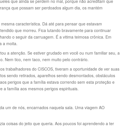
ueles que ainda se perdem no mal, porque não acreditam que
perança que possam ser perdoados algum dia, os mantém
a mesma característica. Dá até para pensar que estavam
tendido que morreu. Fica lutando bravamente para continuar
alhando o seguir da carruagem. É a vitima teimosa crônica. Em
a a moita.
ou a atenção. Se estiver grudado em você ou num familiar seu, a
o. Nem tico, nem taco, nem muito pelo contrário.
os trabalhadores do CISCOS, tiveram a oportunidade de ver suas
ritos sendo retirados, aparelhos sendo desmontados, obstáculos
 aos perigos que a família estava correndo sem esta proteção e
e a família aos mesmos perigos espirituais.
cada um de nós, encarnados naquela sala. Uma viagem AO
a coisas do jeito que queria. Aos poucos foi aprendendo a ter