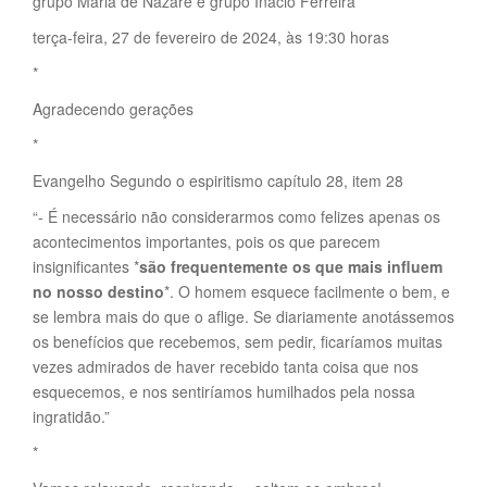
grupo Maria de Nazaré e grupo Inácio Ferreira
terça-feira, 27 de fevereiro de 2024, às 19:30 horas
*
Agradecendo gerações
*
Evangelho Segundo o espiritismo capítulo 28, item 28
“- É necessário não considerarmos como felizes apenas os
acontecimentos importantes, pois os que parecem
insignificantes *
são frequentemente os que mais influem
no nosso destino
*. O homem esquece facilmente o bem, e
se lembra mais do que o aflige. Se diariamente anotássemos
os benefícios que recebemos, sem pedir, ficaríamos muitas
vezes admirados de haver recebido tanta coisa que nos
esquecemos, e nos sentiríamos humilhados pela nossa
ingratidão.”
*