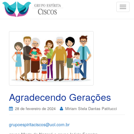
T
o
g
g
l
e
n
a
v
i
g
a
t
Agradecendo Gerações
i
o
28 de fevereiro de 2024
Miriam Stela Dantas Patitucci
n
grupoespiritaciscos@uol.com.br