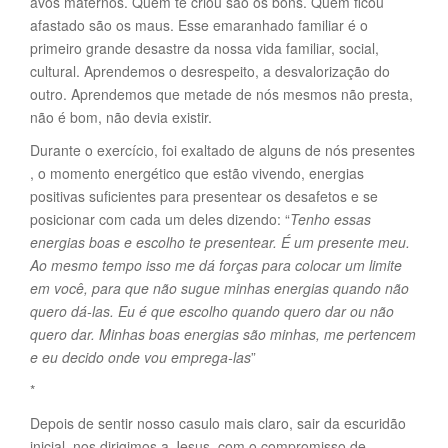
avós maternos. Quem te criou são os bons. Quem ficou
afastado são os maus. Esse emaranhado familiar é o
primeiro grande desastre da nossa vida familiar, social,
cultural. Aprendemos o desrespeito, a desvalorização do
outro. Aprendemos que metade de nós mesmos não presta,
não é bom, não devia existir.
Durante o exercício, foi exaltado de alguns de nós presentes
, o momento energético que estão vivendo, energias
positivas suficientes para presentear os desafetos e se
posicionar com cada um deles dizendo: “
Tenho essas
energias boas e escolho te presentear. É um presente meu.
Ao mesmo tempo isso me dá forças para colocar um limite
em você, para que não sugue minhas energias quando não
quero dá-las. Eu é que escolho quando quero dar ou não
quero dar. Minhas boas energias são minhas, me pertencem
e eu decido onde vou emprega-las
”
*
Depois de sentir nosso casulo mais claro, sair da escuridão
inicial, nos dirigimos a Jesus, com o compromisso de