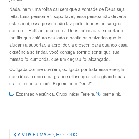
Nada, nem uma folha cai sem que a vontade de Deus seja
feita. Essa pessoa é insuportável, essa pessoa não deveria
estar aqui, essa pessoa não faz parte do mesmo sangue
que eu… Reflitam e peçam a Deus forças para suportar a
família que está ao seu lado e aceite as amizades que te
ajudam a suportar, a aprender, a crescer, para quando essa
existência se findar, você consiga sorrir e sentir que sua
missão foi cumprida, que um degrau foi alcançado.
Obrigada por me ouvirem, obrigada por toda essa energia
que circula como uma grande elipse que sobe girando para
o alto, como um funil. Fiquem com Deus!”
,
.
.
Expansão Mediúnica
Grupo Inácio Ferreira
permalink
Navegação
A VIDA É UMA SÓ, É O TODO