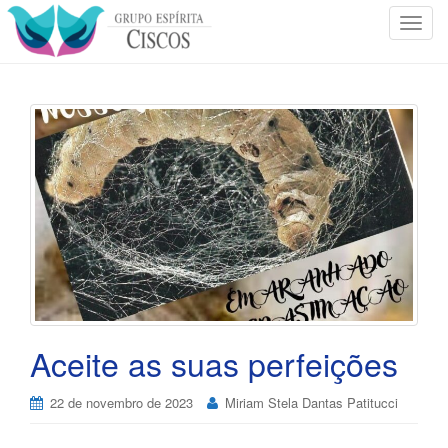
T
o
g
g
l
e
n
a
v
i
g
a
t
i
o
Aceite as suas perfeições
n
22 de novembro de 2023
Miriam Stela Dantas Patitucci