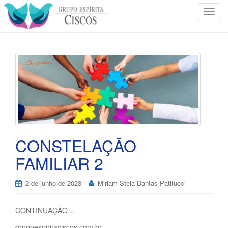
T
o
g
g
l
e
n
a
v
i
g
CONSTELAÇÃO
a
t
FAMILIAR 2
i
o
2 de junho de 2023
Miriam Stela Dantas Patitucci
n
CONTINUAÇÃO…
grupoespiritaciscos.com.br