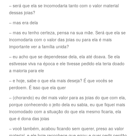
– será que ela se incomodaria tanto com o valor material
dessas joias?
– mas era dela
– mas eu tenho certeza, pensa na sua mãe. Será que ela se
incomodaria com o valor das joias ou para ela é mais
importante ver a família unida?
– eu acho que se dependesse dela, ela até doava. Se ela
estivesse viva na época e ele tivesse pedido ela teria doado
a maioria para ele
– e hoje, sabe o que ela mais deseja? É que vocês se
perdoem. É isso que ela quer
– (chorando) eu dei mais valor para as joias do que com ela,
porque conhecendo o jeito dela eu sabia, eu que fiquei mais
incomodado com a situação do que ela mesmo ficaria, ela
que é dona das joias
– você também, acabou ficando sem querer, preso ao valor
material, e ele hoje reconhece que errou e quer pedir perdão