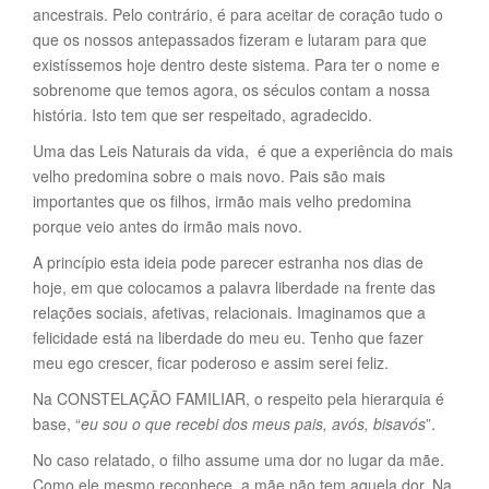
ancestrais. Pelo contrário, é para aceitar de coração tudo o
que os nossos antepassados fizeram e lutaram para que
existíssemos hoje dentro deste sistema. Para ter o nome e
sobrenome que temos agora, os séculos contam a nossa
história. Isto tem que ser respeitado, agradecido.
Uma das Leis Naturais da vida, é que a experiência do mais
velho predomina sobre o mais novo. Pais são mais
importantes que os filhos, irmão mais velho predomina
porque veio antes do irmão mais novo.
A princípio esta ideia pode parecer estranha nos dias de
hoje, em que colocamos a palavra liberdade na frente das
relações sociais, afetivas, relacionais. Imaginamos que a
felicidade está na liberdade do meu eu. Tenho que fazer
meu ego crescer, ficar poderoso e assim serei feliz.
Na CONSTELAÇÃO FAMILIAR, o respeito pela hierarquia é
base, “
eu sou o que recebi dos meus pais, avós, bisavós
”.
No caso relatado, o filho assume uma dor no lugar da mãe.
Como ele mesmo reconhece, a mãe não tem aquela dor. Na