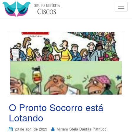
T
o
g
g
l
e
n
a
v
i
g
a
t
i
o
O Pronto Socorro está
n
Lotando
20 de abril de 2023
Miriam Stela Dantas Patitucci