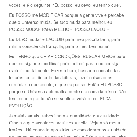
vocês, e é o seguinte: “Eu posso, eu devo, eu tenho que”.
Eu POSSO me MODIFICAR porque a gente vive e percebe
que o Universo muda. Se tudo muda para melhor, eu
POSSO MUDAR PARA MELHOR, POSSO EVOLUIR.
Eu DEVO mudar e EVOLUIR para meu próprio bem, para
minha consciência tranquila, para o meu bem estar.
Eu TENHO que CRIAR CONDIÇÕES, BUSCAR MEIOS para
que consiga me modificar para melhor, para que consiga
evoluir mentalmente. Fazer o bem, buscar o consolo das
leituras, entendimento das leituras, fazer coisas boas,
controlar o que escuto, o que eu penso. Então EU POSSO,
porque o Universo automaticamente me convida a isso. Não
tem como a gente não se sentir envolvido na LEI DA
EVOLUÇÃO.
Jamais! Jamais, subestimem a quantidade e a qualidade.
Olhem o que aconteceu aqui nesta noite. Vejam só meus
irmãos . Há pouco tempo atrás, se considerarmos a unidade
de tempo, se assim posso dizer, veio o Cristo, se tornou vivo