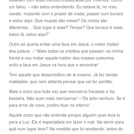
um falou: – não estou entendendo. Eu estava lá, no meu
cavalo, matando com o prazer de matar, passei num buraco
e estou aqui. Que roupas são essas? Os rostos são
diferentes… Que lugar é esse? Tempo? Que buraco é esse,
estou lá, estou aqui?”
Outro só queria enfiar uma faca em Jesus, o maior traidor
dos judeus. –“ Mato todos os cristãos que passam na minha
frente e vou matar aquele traidor dos nossos costumes,
enfio a faca em Jesus na hora que o encontrar”
Tem aquele que desacreditou de si mesmo. Já fez tantas
maldades, que nem adianta pensar que vai ter perdão.
Mais o outro que toda vez que reencarna fracassa e faz
besteira. Não quer mais reencarnar! –“De jeito nenhum. Se é
para errar de novo, prefiro ficar no inferno”.
Aquele outro que não entende porque alguém quer leva-lo
para a Luz. Ele é especialista em fazer o mal. Vai servir para
quê num lugar bom? Na medida que foi aceitando, todos do