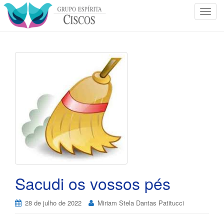
T
o
g
g
l
e
n
a
v
i
g
a
t
i
o
Sacudi os vossos pés
n
28 de julho de 2022
Miriam Stela Dantas Patitucci