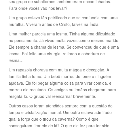
seu grupo de subalternos também eram encaminhados. –
Para onde vocês vão nos levar?!
Um grupo estava tão petrificado que se confundia com uma
muralha. Viveram antes de Cristo, talvez na Índia.
Uma mulher parecia uma lesma. Tinha alguma dificuldade
no pensamento. Já viveu muita vezes com o mesmo marido.
Ele sempre a chama de lesma. Se convenceu de que é uma
lesma. Foi feito uma cirurgia, retirado a cobertura de
lesma…
Um rapazola chorava com muita mágoa e decepção. A
família tinha fome. Um bebê morreu de fome e ninguém
ajudava. Ele foi pegar alguma coisa para virar comida, e
morreu eletrocutado. Os amigos ou irmãos chegaram para
resgatá-lo. O grupo vai reencarnar brevemente.
Outros casos foram atendidos sempre com a questão do
tempo e cristalização mental. Um outro estava admirado
qual a força que o tirou da caverna? Como é que
conseguiram tirar ele de lá? O que ele fez para ter sido