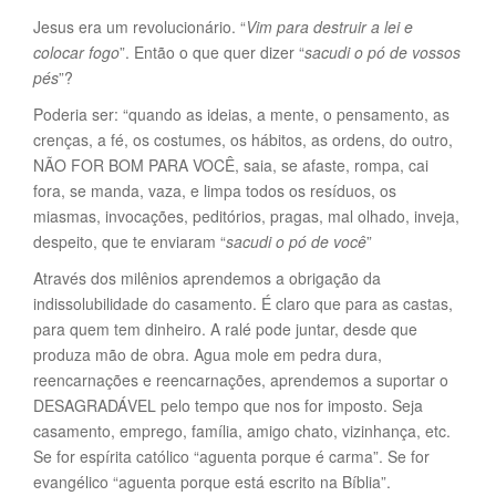
Jesus era um revolucionário. “
Vim para destruir a lei e
colocar fogo
”. Então o que quer dizer “
sacudi o pó de vossos
pés
”?
Poderia ser: “quando as ideias, a mente, o pensamento, as
crenças, a fé, os costumes, os hábitos, as ordens, do outro,
NÃO FOR BOM PARA VOCÊ, saia, se afaste, rompa, cai
fora, se manda, vaza, e limpa todos os resíduos, os
miasmas, invocações, peditórios, pragas, mal olhado, inveja,
despeito, que te enviaram “
sacudi o pó de você
”
Através dos milênios aprendemos a obrigação da
indissolubilidade do casamento. É claro que para as castas,
para quem tem dinheiro. A ralé pode juntar, desde que
produza mão de obra. Agua mole em pedra dura,
reencarnações e reencarnações, aprendemos a suportar o
DESAGRADÁVEL pelo tempo que nos for imposto. Seja
casamento, emprego, família, amigo chato, vizinhança, etc.
Se for espírita católico “aguenta porque é carma”. Se for
evangélico “aguenta porque está escrito na Bíblia”.