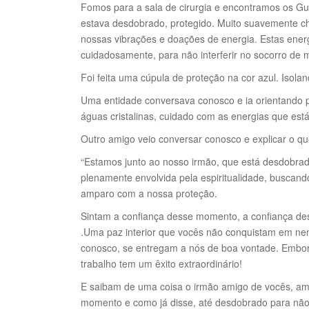
Fomos para a sala de cirurgia e encontramos os Gu
estava desdobrado, protegido. Muito suavemente ch
nossas vibrações e doações de energia. Estas ener
cuidadosamente, para não interferir no socorro de m
Foi feita uma cúpula de proteção na cor azul. Isola
Uma entidade conversava conosco e ia orientando 
águas cristalinas, cuidado com as energias que est
Outro amigo veio conversar conosco e explicar o q
“Estamos junto ao nosso irmão, que está desdobrad
plenamente envolvida pela espiritualidade, buscan
amparo com a nossa proteção.
Sintam a confiança desse momento, a confiança des
.Uma paz interior que vocês não conquistam em nen
conosco, se entregam a nós de boa vontade. Embor
trabalho tem um êxito extraordinário!
E saibam de uma coisa o irmão amigo de vocês, am
momento e como já disse, até desdobrado para não 