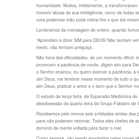
humanidade. Muitos, infelizmente, a transformaram
homem abusa de sua inteligência, como de todas as 
uma poderosa mão pode retirar-lhe o que ela mesma
Lembramos da mensagem de ontem, quando fomos a
“Aprendam a dizer SIM para DEUS! Não tenham ver
medo, não tenham preguiça .
Não hora das dificuldades, de um momento difíci
provocam a paciência de vocês, digam sim para Deu
o Senhor ensinou, eu quero exercer a paciência, a t
sim Deus, me lembrar nesse momento de tudo o que
sim Deus, praticar o amor e o bem que o Senhor me
O estudo da terça feira, de Expansão Mediúnica do
desobsessão da quarta-feira do Grupo Fabiano de Cr
Recebemos pelo menos seis entidades vindas das pr
para não poderem retornar. Todos eles chefes de s
domínio da mente voltada para fazer o mal.
Como sempre, vão sendo envolvidos pelas novas vi