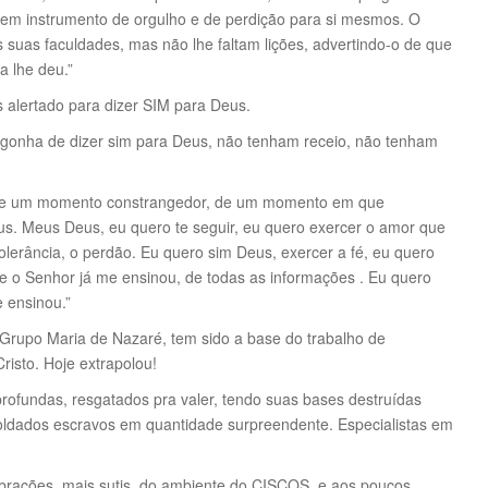
 em instrumento de orgulho e de perdição para si mesmos. O
suas faculdades, mas não lhe faltam lições, advertindo-o de que
 lhe deu.”
lertado para dizer SIM para Deus.
gonha de dizer sim para Deus, não tenham receio, não tenham
l, de um momento constrangedor, de um momento em que
s. Meus Deus, eu quero te seguir, eu quero exercer o amor que
olerância, o perdão. Eu quero sim Deus, exercer a fé, eu quero
 o Senhor já me ensinou, de todas as informações . Eu quero
 ensinou.”
 Grupo Maria de Nazaré, tem sido a base do trabalho de
isto. Hoje extrapolou!
ofundas, resgatados pra valer, tendo suas bases destruídas
oldados escravos em quantidade surpreendente. Especialistas em
brações, mais sutis, do ambiente do CISCOS, e aos poucos,