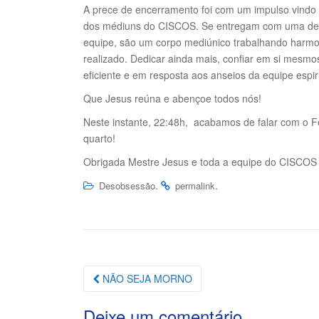
A prece de encerramento foi com um impulso vindo
dos médiuns do CISCOS. Se entregam com uma dedi
equipe, são um corpo mediúnico trabalhando harmo
realizado. Dedicar ainda mais, confiar em si mesmos
eficiente e em resposta aos anseios da equipe espi
Que Jesus reúna e abençoe todos nós!
Neste instante, 22:48h, acabamos de falar com o F
quarto!
Obrigada Mestre Jesus e toda a equipe do CISCOS 
.
.
Desobsessão
permalink
Navegação
NÃO SEJA MORNO
da
Deixe um comentário
Postagem