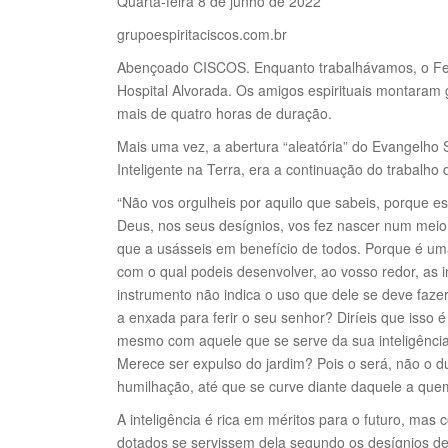
Quarta-feira 8 de junho de 2022
grupoespiritaciscos.com.br
Abençoado CISCOS. Enquanto trabalhávamos, o Fe
Hospital Alvorada. Os amigos espirituais montaram 
mais de quatro horas de duração.
Mais uma vez, a abertura “aleatória” do Evangelho 
Inteligente na Terra, era a continuação do trabalho 
“Não vos orgulheis por aquilo que sabeis, porque es
Deus, nos seus desígnios, vos fez nascer num meio 
que a usásseis em benefício de todos. Porque é u
com o qual podeis desenvolver, ao vosso redor, as i
instrumento não indica o uso que dele se deve fazer
a enxada para ferir o seu senhor? Diríeis que isso 
mesmo com aquele que se serve da sua inteligência 
Merece ser expulso do jardim? Pois o será, não o du
humilhação, até que se curve diante daquele a que
A inteligência é rica em méritos para o futuro, m
dotados se servissem dela segundo os desígnios de D