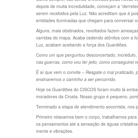
depois de muita incredulidade, começam a “derrete
serem recebidos pela Luz. Não acreditam que é po
entidades iluminadas que chegam para conversar c
Alguns, mais obstinados, revoltados fazem ameaças
varridas do mapa. Acaba cedendo atônitos com a f
Luz, acabam aceitando a força dos Guardiões.
Como um que perguntou desconcertado, incrédulo,
nas guerras, como vou ter jeito, como conseguirei 
É aí que vem o convite
– Resgate o mal praticado,
ensinaremos o caminho a ser percorrido.
Hoje os Guardiões do CISCOS foram muito lá emba
moradores da Crosta. Nosso grupo é pequeno, po
Terminado a etapa de atendimento socorrista, nos 
Primeiro relaxamos bem o corpo, trabalhamos para
os pensamentos até a sensação de águas cristalin
mente e vibrações.