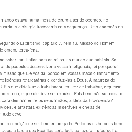
rnando estava numa mesa de cirurgia sendo operado, no
guarda, e a cirurgia transcorria com segurança. Uma operação de
Segundo o Espiritismo, capítulo 7, item 13, Missão do Homem
de ontem, terça-feira.
se saber tem limites bem estreitos, no mundo que habitais. Se
onde pudestes desenvolver a vossa inteligência, foi por querer
ma missão que Ele vos dá, pondo em vossas mãos o instrumento
nteligências retardatárias e conduzi-las a Deus. A natureza do
? E o que diríeis se o trabalhador, em vez de trabalhar, erguesse
é horroroso, e que ele deve ser expulso. Pois bem, não se passa o
para destruir, entre os seus irmãos, a ideia da Providência?
videis, e arrastará existências miseráveis e cheias de
m tudo deve.
as com a condição de ser bem empregada. Se todos os homens bem
eus, a tarefa dos Espíritos seria fácil, ao fazerem progredir a