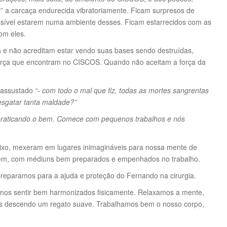
r” a carcaça endurecida vibratoriamente. Ficam surpresos de
ssível estarem numa ambiente desses. Ficam estarrecidos com as
om eles.
 e não acreditam estar vendo suas bases sendo destruídas,
orça que encontram no CISCOS. Quando não aceitam a força da
 assustado
“- com todo o mal que fiz, todas as mortes sangrentas
resgatar tanta maldade?”
 praticando o bem. Comece com pequenos trabalhos e nós
ixo, mexeram em lugares inimagináveis para nossa mente de
rém, com médiuns bem preparados e empenhados no trabalho.
preparamos para a ajuda e proteção do Fernando na cirurgia.
 nos sentir bem harmonizados fisicamente. Relaxamos a mente,
as descendo um regato suave. Trabalhamos bem o nosso corpo,