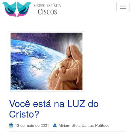
T
o
g
g
l
e
n
a
v
i
g
a
t
i
Você está na LUZ do
o
Cristo?
n
18 de maio de 2021
Miriam Stela Dantas Patitucci