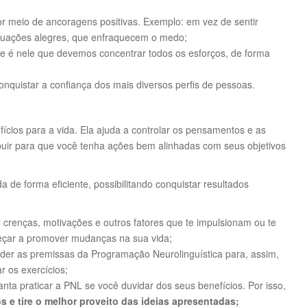
or meio de ancoragens positivas. Exemplo: em vez de sentir
situações alegres, que enfraquecem o medo;
e e é nele que devemos concentrar todos os esforços, de forma
conquistar a confiança dos mais diversos perfis de pessoas.
ícios para a vida. Ela ajuda a controlar os pensamentos e as
buir para que você tenha ações bem alinhadas com seus objetivos
de forma eficiente, possibilitando conquistar resultados
r crenças, motivações e outros fatores que te impulsionam ou te
eçar a promover mudanças na sua vida;
nder as premissas da Programação Neurolinguística para, assim,
r os exercícios;
anta praticar a PNL se você duvidar dos seus benefícios. Por isso,
os e tire o melhor proveito das ideias apresentadas;