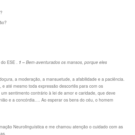
a?
ção?
9 do ESE .
1 –
Bem-aventurados os mansos, porque eles
doçura, a moderação, a mansuetude, a afabilidade e a paciência.
ra, e até mesmo toda expressão descortês para com os
um sentimento contrário à lei de amor e caridade, que deve
união e a concórdia…. Ao esperar os bens do céu, o homem
amação Neurolinguística e me chamou atenção o cuidado com as
as.