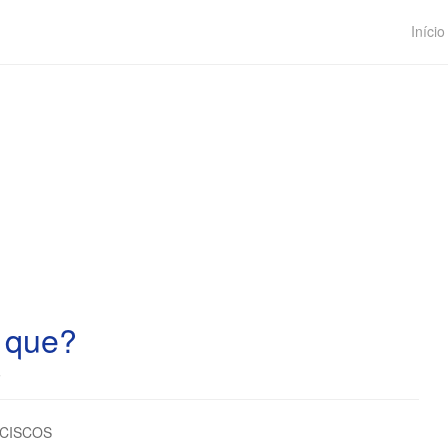
Início
 que?
i
o CISCOS