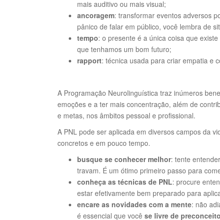
mais auditivo ou mais visual;
ancoragem
: transformar eventos adversos p
pânico de falar em público, você lembra de 
tempo
: o presente é a única coisa que exist
que tenhamos um bom futuro;
rapport
: técnica usada para criar empatia e 
A Programação Neurolinguística traz inúmeros benef
emoções e a ter mais concentração, além de contri
e metas, nos âmbitos pessoal e profissional.
A PNL pode ser aplicada em diversos campos da vida 
concretos e em pouco tempo.
busque se conhecer melhor
: tente entende
travam. É um ótimo primeiro passo para com
conheça as técnicas de PNL
: procure ente
estar efetivamente bem preparado para aplica
encare as novidades com a mente
: não adi
é essencial que você
se livre de preconceit