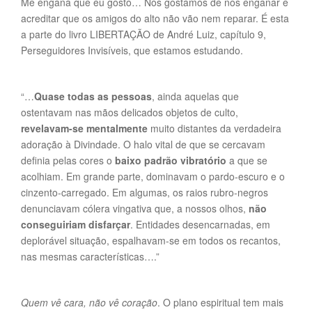
Me engana que eu gosto… Nós gostamos de nos enganar e
acreditar que os amigos do alto não vão nem reparar. É esta
a parte do livro LIBERTAÇÃO de André Luiz, capítulo 9,
Perseguidores Invisíveis, que estamos estudando.
“…
Quase todas as pessoas
, ainda aquelas que
ostentavam nas mãos delicados objetos de culto,
revelavam-se mentalmente
muito distantes da verdadeira
adoração à Divindade. O halo vital de que se cercavam
definia pelas cores o
baixo padrão vibratório
a que se
acolhiam. Em grande parte, dominavam o pardo-escuro e o
cinzento-carregado. Em algumas, os raios rubro-negros
denunciavam cólera vingativa que, a nossos olhos,
não
conseguiriam disfarçar
. Entidades desencarnadas, em
deplorável situação, espalhavam-se em todos os recantos,
nas mesmas características….”
Quem vê cara, não vê coração
. O plano espiritual tem mais