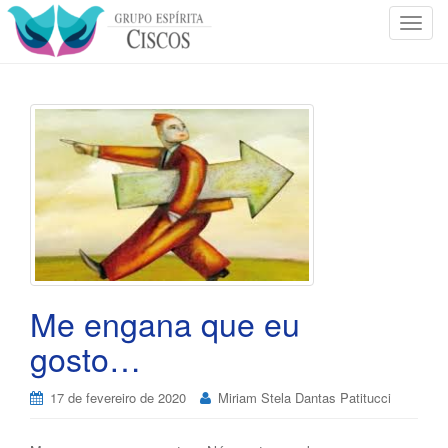
T
o
g
g
l
e
n
a
v
i
g
a
t
Me engana que eu
i
gosto…
o
n
17 de fevereiro de 2020
Miriam Stela Dantas Patitucci