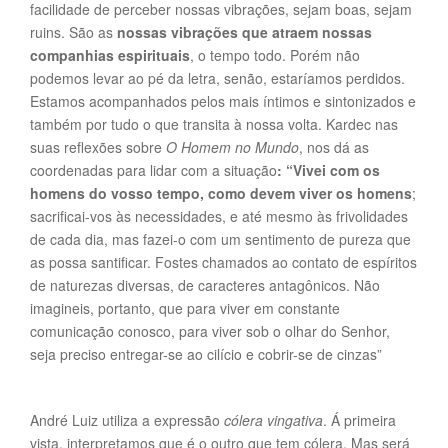
facilidade de perceber nossas vibrações, sejam boas, sejam
ruins. São as
nossas vibrações que atraem nossas
companhias espirituais
, o tempo todo. Porém não
podemos levar ao pé da letra, senão, estaríamos perdidos.
Estamos acompanhados pelos mais íntimos e sintonizados e
também por tudo o que transita à nossa volta. Kardec nas
suas reflexões sobre
O Homem no Mundo
, nos dá as
coordenadas para lidar com a situação
: “Vivei com os
homens do vosso tempo, como devem viver os homens
;
sacrificai-vos às necessidades, e até mesmo às frivolidades
de cada dia, mas fazei-o com um sentimento de pureza que
as possa santificar. Fostes chamados ao contato de espíritos
de naturezas diversas, de caracteres antagônicos. Não
imagineis, portanto, que para viver em constante
comunicação conosco, para viver sob o olhar do Senhor,
seja preciso entregar-se ao cilício e cobrir-se de cinzas”
André Luiz utiliza a expressão
cólera vingativa
. Á primeira
vista, interpretamos que é o outro que tem cólera. Mas será