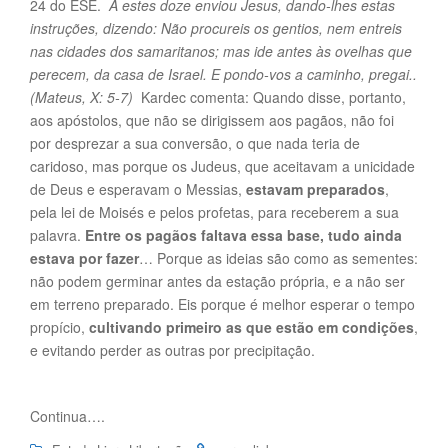
24 do ESE.
A estes doze enviou Jesus, dando-lhes estas
instruções, dizendo: Não procureis os gentios, nem entreis
nas cidades dos samaritanos; mas ide antes às ovelhas que
perecem, da casa de Israel. E pondo-vos a caminho, pregai..
(Mateus, X: 5-7)
Kardec comenta: Quando disse, portanto,
aos apóstolos, que não se dirigissem aos pagãos, não foi
por desprezar a sua conversão, o que nada teria de
caridoso, mas porque os Judeus, que aceitavam a unicidade
de Deus e esperavam o Messias,
estavam preparados
,
pela lei de Moisés e pelos profetas, para receberem a sua
palavra.
Entre os pagãos faltava essa base, tudo ainda
estava por fazer
… Porque as ideias são como as sementes:
não podem germinar antes da estação própria, e a não ser
em terreno preparado. Eis porque é melhor esperar o tempo
propício,
cultivando primeiro as que estão em condições
,
e evitando perder as outras por precipitação.
Continua….