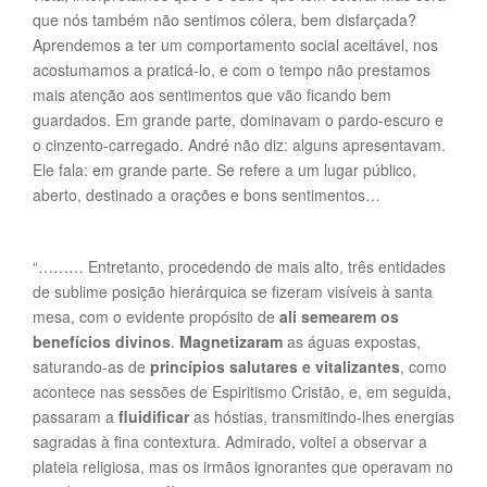
que nós também não sentimos cólera, bem disfarçada?
Aprendemos a ter um comportamento social aceitável, nos
acostumamos a praticá-lo, e com o tempo não prestamos
mais atenção aos sentimentos que vão ficando bem
guardados. Em grande parte, dominavam o pardo-escuro e
o cinzento-carregado. André não diz: alguns apresentavam.
Ele fala: em grande parte. Se refere a um lugar público,
aberto, destinado a orações e bons sentimentos…
“……… Entretanto, procedendo de mais alto, três entidades
de sublime posição hierárquica se fizeram visíveis à santa
mesa, com o evidente propósito de
ali semearem os
benefícios divinos
.
Magnetizaram
as águas expostas,
saturando-as de
princípios salutares e vitalizantes
, como
acontece nas sessões de Espiritismo Cristão, e, em seguida,
passaram a
fluidificar
as hóstias, transmitindo-lhes energias
sagradas à fina contextura. Admirado, voltei a observar a
plateia religiosa, mas os irmãos ignorantes que operavam no