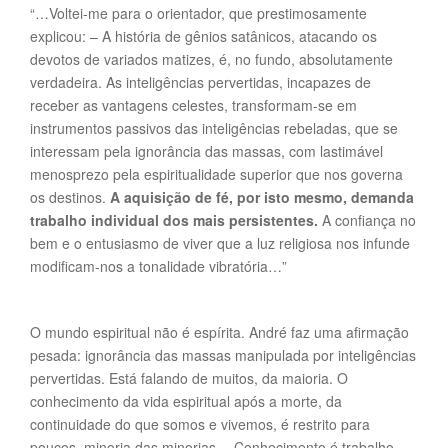
“…Voltei-me para o orientador, que prestimosamente
explicou: – A história de gênios satânicos, atacando os
devotos de variados matizes, é, no fundo, absolutamente
verdadeira. As inteligências pervertidas, incapazes de
receber as vantagens celestes, transformam-se em
instrumentos passivos das inteligências rebeladas, que se
interessam pela ignorância das massas, com lastimável
menosprezo pela espiritualidade superior que nos governa
os destinos.
A aquisição de fé, por isto mesmo, demanda
trabalho individual dos mais persistentes.
A confiança no
bem e o entusiasmo de viver que a luz religiosa nos infunde
modificam-nos a tonalidade vibratória…”
O mundo espiritual não é espírita. André faz uma afirmação
pesada: ignorância das massas manipulada por inteligências
pervertidas. Está falando de muitos, da maioria. O
conhecimento da vida espiritual após a morte, da
continuidade do que somos e vivemos, é restrito para
poucos, minoria das minorias… Conhecimento é trabalho