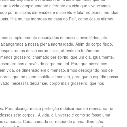
sse uma vida completamente diferente da vida que vivenciamos
tuído por múltiplas dimensões e o correto é falar no plural: mundos
rituais. “Há muitas moradas na casa do Pai”, como Jesus afirmou.
ermos completamente despojados de nossos envoltórios, até
é alcançarmos a nossa plena imortalidade. Além do corpo físico,
 despojaremos desse corpo físico, através do fenômeno
enos grosseiro, chamado períspirito, que um dia, igualmente,
resentaremos através do corpo mental. Para que possamos
a em vida, de dimensão em dimensão, irmos despojando-nos de
 obras, que no plano espiritual imediato, para que o espírito possa
levado, necessita deixar seu corpo mais grosseiro, que nós
pos. Para alcançarmos a perfeição e deixarmos de reencarnar em
r desses sete corpos. A vida, o Universo é como se fosse uma
rsas camadas. Cada camada corresponde a uma dimensão.