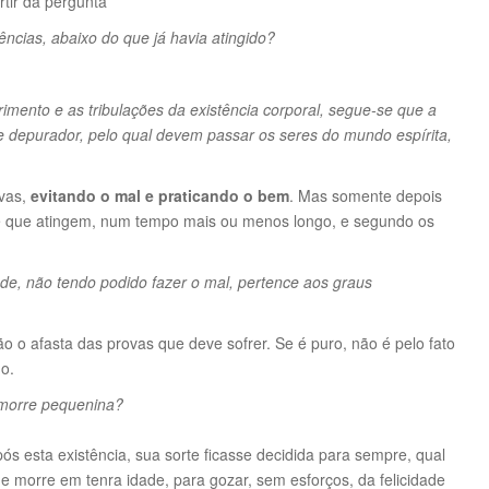
rtir da pergunta
cias, abaixo do que já havia atingido?
imento e as tribulações da existência corporal, segue-se que a
de depurador, pelo qual devem passar os seres do mundo espírita,
ovas,
evitando o mal e praticando o bem
. Mas somente depois
é que atingem, num tempo mais ou menos longo, e segundo os
de, não tendo podido fazer o mal, pertence aos graus
 o afasta das provas que deve sofrer. Se é puro, não é pelo fato
do.
 morre pequenina?
s esta existência, sua sorte ficasse decidida para sempre, qual
 morre em tenra idade, para gozar, sem esforços, da felicidade