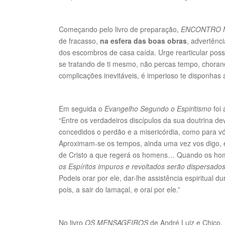
Começando pelo livro de preparação,
ENCONTRO 
de fracasso,
na esfera das boas obras
, advertênc
dos escombros de casa caída. Urge rearticular possi
se tratando de ti mesmo, não percas tempo, choran
complicações inevitáveis, é imperioso te disponhas
Em seguida o
Evangelho Segundo o Espiritismo
foi 
“Entre os verdadeiros discípulos da sua doutrina d
concedidos o perdão e a misericórdia, como para vó
Aproximam-se os tempos, ainda uma vez vos digo, e
de Cristo a que regerá os homens… Quando os home
os Espíritos impuros e revoltados serão dispersad
Podeis orar por ele, dar-lhe assistência espiritual 
pois, a sair do lamaçal, e orai por ele.”
No livro
OS MENSAGEIROS
de André Luiz e Chico, 