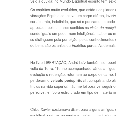
Veio a dúvida: no Mundo Espiritual espírito tem s
Os espíritos muito evoluídos, que estão nos planos 
vibrações Espírito conserva um corpo etéreo, invisí
ser abstrato, indefinido, que só o pensamento pode
apreciado pelos nossos sentidos
da vista, da audiç
sendo iguais em poder nem inteligência, saber ou m
se distinguem pela perfeição, pelos conhecimentos
do bem: são os anjos ou Espíritos puros. As demais
No livro LIBERTAÇÃO, André Luiz também se reporta 
volta da Terra. “Tenho acompanhado vários amigos à
evolução e redenção, retornam ao corpo de carne. De
perderam o
veículo perispiritual
, conquistando pla
títulos na vida superior, não me foi possível seguir 
perecível, embora estruturado em tipo de matéria ma
Chico Xavier costumava dizer, para alguns amigos,
espiritual, porque, na verdade, faziam uma ideia q