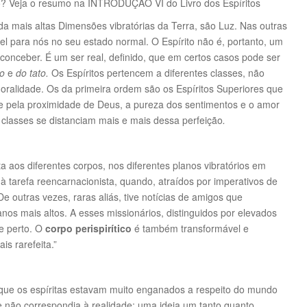
exo? Veja o resumo na INTRODUÇÃO VI do Livro dos Espíritos
da mais altas Dimensões vibratórias da Terra, são Luz. Nas outras
vel para nós no seu estado normal. O Espírito não é, portanto, um
 conceber. É um ser real, definido, que em certos casos pode ser
ão
e
do tato.
Os Espíritos pertencem a diferentes classes, não
oralidade. Os da primeira ordem são os Espíritos Superiores que
 e pela proximidade de Deus, a pureza dos sentimentos e o amor
 classes se distanciam mais e mais dessa perfeição
.
aos diferentes corpos, nos diferentes planos vibratórios em
 tarefa reencarnacionista, quando, atraídos por imperativos de
 outras vezes, raras aliás, tive notícias de amigos que
nos mais altos. A esses missionários, distinguidos por elevados
de perto. O
corpo perispirítico
é também transformável e
is rarefeita.”
 que os espíritas estavam muito enganados a respeito do mundo
ue não correspondia à realidade; uma ideia um tanto quanto