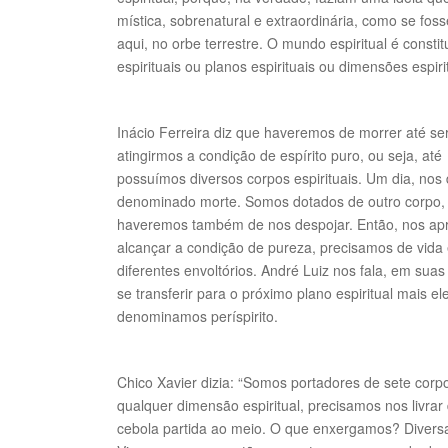
mística, sobrenatural e extraordinária, como se fo
aqui, no orbe terrestre. O mundo espiritual é consti
espirituais ou planos espirituais ou dimensões espi
Inácio Ferreira diz que haveremos de morrer até s
atingirmos a condição de espírito puro, ou seja, at
possuímos diversos corpos espirituais. Um dia, nos
denominado morte. Somos dotados de outro corpo, m
haveremos também de nos despojar. Então, nos ap
alcançar a condição de pureza, precisamos de vid
diferentes envoltórios. André Luiz nos fala, em suas
se transferir para o próximo plano espiritual mais e
denominamos períspirito.
Chico Xavier dizia: “Somos portadores de sete cor
qualquer dimensão espiritual, precisamos nos livra
cebola partida ao meio. O que enxergamos? Dive