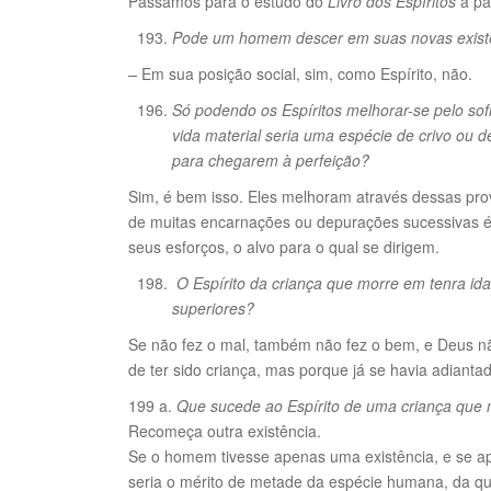
Passamos para o estudo do
Livro dos Espíritos
a pa
Pode um homem descer em suas novas existên
–
Em sua posição social, sim, como Espírito, não.
Só podendo os Espíritos melhorar-se pelo sofr
vida material seria uma espécie de crivo ou 
para chegarem à perfeição?
Sim, é bem isso. Eles melhoram através dessas pr
de muitas encarnações ou depurações sucessivas 
seus esforços, o alvo para o qual se dirigem.
O Espírito da criança que morre em tenra ida
superiores?
Se não fez o mal, também não fez o bem, e Deus não
de ter sido criança, mas porque já se havia adianta
199 a.
Que sucede ao Espírito de uma criança que
Recomeça outra existência.
Se o homem tivesse apenas uma existência, e se apó
seria o mérito de metade da espécie humana, da que