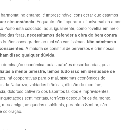
harmonia; no entanto, é imprescindível considerar que estamos
uer circunstância
. Enquanto não imperar a lei universal do amor,
sso Posto está colocado, aqui, igualmente, como “ovelha em meio
ínio das feras,
necessitamos defender a obra do bem contra
os irmãos consagrados ao mal são vastíssimas.
Não admitam a
nconscientes
. A maioria se constitui de perversos e criminosos.
ham disso qualquer dúvida
.
la dominação econômica, pelas paixões desordenadas, pela
iatas à mente terrestre, temos tudo isso em identidade de
tes, há cooperativas para o mal, sistemas econômicos de
as da Natureza, vaidades tirânicas, difusão de mentiras,
a, doloroso cativeiro dos Espíritos falidos e imprevidentes,
nquietações sentimentais, terríveis desequilíbrios da mente,
, meu amigo, as quedas espirituais, perante o Senhor, são
e coloração.