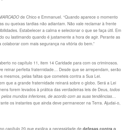
MARCADO
de Chico e Emmanuel. “Quando aparece o momento
ias ou queixas tardias não adiantam. Não vale reclamar à frente
bilidades. Estabelecer a calma e selecionar o que se faça útil. Em
do ou lastimando quando é justamente a hora de agir. Perante as
 a colaborar com mais segurança na vitória do bem.”
aberto no capítulo 11, item 14 Caridade para com os criminosos.
eve reinar perfeita fraternidade… Desde que se arrependam, serão
s mesmos, pelas faltas que cometeis contra a Sua Lei.
m que a grande fraternidade reinará sobre o globo. Será a Lei
ns forem levados à prática das verdadeiras leis de Deus,
todos
os pelos mundos inferiores, de acordo com as suas tendências…
durante os instantes que ainda deve permanecer na Terra. Ajudai-o,
no capítulo 20 que explica a necessidade de
defesas contra o