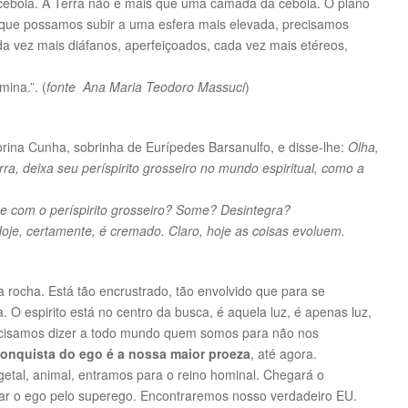
ebola. A Terra não é mais que uma camada da cebola. O plano
 que possamos subir a uma esfera mais elevada, precisamos
a vez mais diáfanos, aperfeiçoados, cada vez mais etéreos,
ina.”. (
fonte Ana Maria Teodoro Massuci
)
rina Cunha, sobrinha de Eurípedes Barsanulfo, e disse-lhe:
Olha,
ra, deixa seu períspirito grosseiro no mundo espiritual, como a
e com o períspirito grosseiro? Some? Desintegra?
Hoje, certamente, é cremado. Claro, hoje as coisas evoluem.
 rocha. Está tão encrustrado, tão envolvido que para se
 O espirito está no centro da busca, é aquela luz, é apenas luz,
recisamos dizer a todo mundo quem somos para não nos
onquista do ego é a nossa maior proeza
, até agora.
getal, animal, entramos para o reino hominal. Chegará o
r o ego pelo superego. Encontraremos nosso verdadeiro EU.