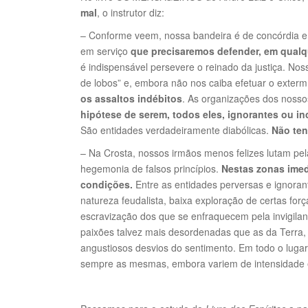
mal
, o instrutor diz:
– Conforme veem, nossa bandeira é de concórdia e 
em serviço
que precisaremos defender, em qualq
é indispensável persevere o reinado da justiça. No
de lobos” e, embora não nos caiba efetuar o exterm
os assaltos indébitos
. As organizações dos noss
hipótese de serem, todos eles, ignorantes ou i
São entidades verdadeiramente diabólicas.
Não ten
– Na Crosta, nossos irmãos menos felizes lutam pe
hegemonia de falsos princípios.
Nestas zonas imed
condições.
Entre as entidades perversas e ignoran
natureza feudalista, baixa exploração de certas forç
escravização dos que se enfraquecem pela invigilanci
paixões talvez mais desordenadas que as da Terra, i
angustiosos desvios do sentimento. Em todo o lugar
sempre as mesmas, embora variem de intensidade 