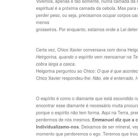
Vivemos, apenas e tão somente, numa camada da c
espiritual é a próxima camada da cebola. Mas para
perder peso, ou seja, precisamos ocupar corpos cad
menos
grosseiros. Por enquanto, estamos onde a Lei determ
Certa vez, Chico Xavier conversava com dona Heigo
Heirgorina, quando o espírito vem reencarnar na Ter
cobra larga a casca.
Heigorina perguntou ao Chico:
O que é que acontec
Chico Xavier respondeu-lhe:
Não, ele é enterrado. 
O espírito é como o diamante que está escondido na
encontrar esse diamante é necessário muita procura.
porque o espírito não tem forma. Aqui na Terra, p
perdermos de nós mesmos.
Emmanuel diz que a c
Individualizamo-nos
. Deixamos de ser mineral, ve
momento que perderemos o ego. Teremos que troca