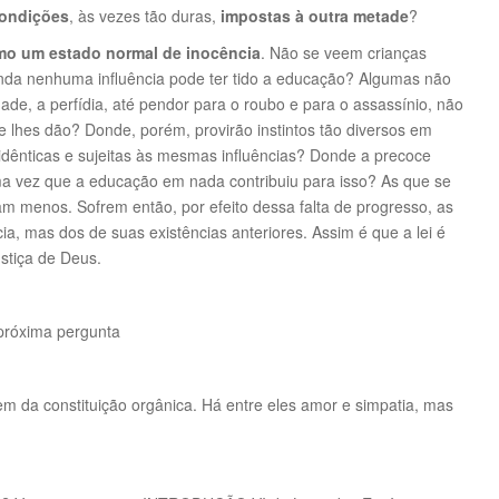
condições
, às vezes tão duras,
impostas à outra metade
?
omo um estado normal de inocência
. Não se veem crianças
inda nenhuma influência pode ter tido a educação? Algumas não
dade, a perfídia, até pendor para o roubo e para o assassínio, não
 lhes dão? Donde, porém, provirão instintos tão diversos em
dênticas e sujeitas às mesmas influências? Donde a precoce
uma vez que a educação em nada contribuiu para isso? As que se
am menos. Sofrem então, por efeito dessa falta de progresso, as
a, mas dos de suas existências anteriores. Assim é que a lei é
ustiça de Deus.
próxima pergunta
 da constituição orgânica. Há entre eles amor e simpatia, mas