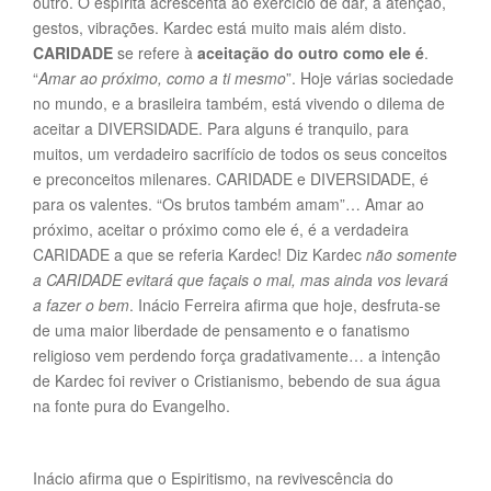
outro. O espírita acrescenta ao exercício de dar, a atenção,
gestos, vibrações. Kardec está muito mais além disto.
CARIDADE
se refere à
aceitação do outro como ele é
.
“
Amar ao próximo, como a ti mesmo
”. Hoje várias sociedade
no mundo, e a brasileira também, está vivendo o dilema de
aceitar a DIVERSIDADE. Para alguns é tranquilo, para
muitos, um verdadeiro sacrifício de todos os seus conceitos
e preconceitos milenares. CARIDADE e DIVERSIDADE, é
para os valentes. “Os brutos também amam”… Amar ao
próximo, aceitar o próximo como ele é, é a verdadeira
CARIDADE a que se referia Kardec! Diz Kardec
não somente
a CARIDADE evitará que façais o mal, mas ainda vos levará
a fazer o bem
. Inácio Ferreira afirma que hoje, desfruta-se
de uma maior liberdade de pensamento e o fanatismo
religioso vem perdendo força gradativamente… a intenção
de Kardec foi reviver o Cristianismo, bebendo de sua água
na fonte pura do Evangelho.
Inácio afirma que o Espiritismo, na revivescência do