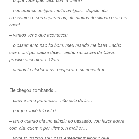
– o que você quer falar com a Clara?
– nós éramos amigas, muito amigas… depois nós
crescemos e nos separamos, ela mudou de cidade e eu me
casei…
– vamos ver o que aconteceu
– o casamento não foi bom, meu marido me batia…acho
que morri por causa dele… tenho saudades da Clara,
preciso encontrar a Clara…
– vamos te ajudar a se recuperar e se encontrar
…
Ele chegou zombando…
–
casa é uma paranoia… não saio de lá…
– porque você fala isto?
– tanto quanto ela me atingiu no passado, vou fazer agora
com ela, quem ri por último, ri melhor…
– você foi trazido aqui para entender melhor o que