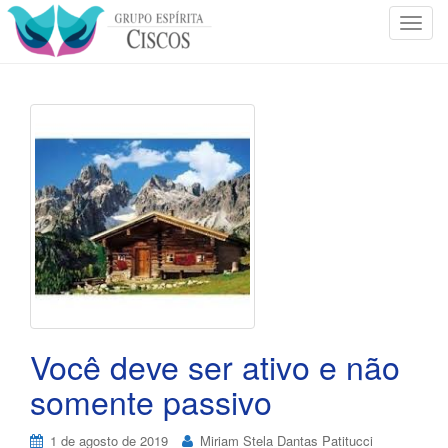
T
o
g
g
l
e
n
a
v
i
g
a
t
i
o
Você deve ser ativo e não
n
somente passivo
1 de agosto de 2019
Miriam Stela Dantas Patitucci