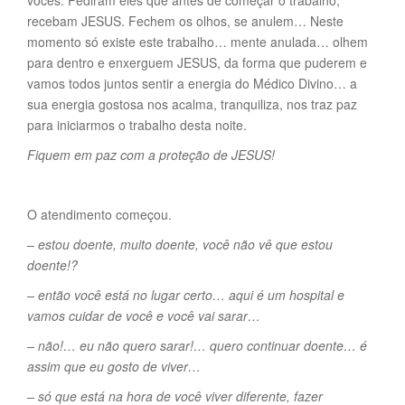
vocês. Pediram eles que antes de começar o trabalho,
recebam JESUS. Fechem os olhos, se anulem… Neste
momento só existe este trabalho… mente anulada… olhem
para dentro e enxerguem JESUS, da forma que puderem e
vamos todos juntos sentir a energia do Médico Divino… a
sua energia gostosa nos acalma, tranquiliza, nos traz paz
para iniciarmos o trabalho desta noite.
Fiquem em paz com a proteção de JESUS!
O atendimento começou.
–
estou doente, muito doente, você não vê que estou
doente!?
– então você está no lugar certo… aqui é um hospital e
vamos cuidar de você e você vai sarar…
– não!… eu não quero sarar!… quero continuar doente… é
assim que eu gosto de viver…
– só que está na hora de você viver diferente, fazer