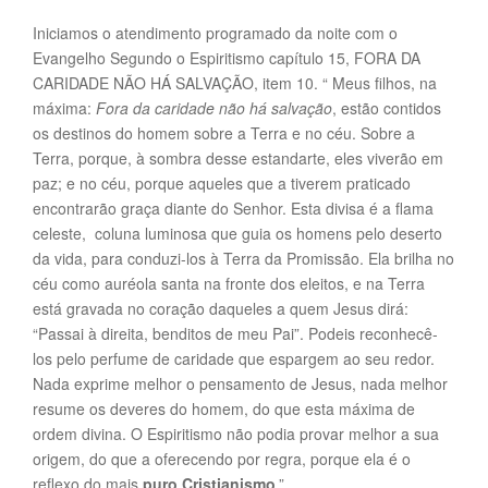
Iniciamos o atendimento programado da noite com o
Evangelho Segundo o Espiritismo capítulo 15, FORA DA
CARIDADE NÃO HÁ SALVAÇÃO, item 10. “ Meus filhos, na
máxima:
Fora da caridade não há salvação
, estão contidos
os destinos do homem sobre a Terra e no céu. Sobre a
Terra, porque, à sombra desse estandarte, eles viverão em
paz; e no céu, porque aqueles que a tiverem praticado
encontrarão graça diante do Senhor. Esta divisa é a flama
celeste, coluna luminosa que guia os homens pelo deserto
da vida, para conduzi-los à Terra da Promissão. Ela brilha no
céu como auréola santa na fronte dos eleitos, e na Terra
está gravada no coração daqueles a quem Jesus dirá:
“Passai à direita, benditos de meu Pai”. Podeis reconhecê-
los pelo perfume de caridade que espargem ao seu redor.
Nada exprime melhor o pensamento de Jesus, nada melhor
resume os deveres do homem, do que esta máxima de
ordem divina. O Espiritismo não podia provar melhor a sua
origem, do que a oferecendo por regra, porque ela é o
reflexo do mais
puro Cristianismo
.”