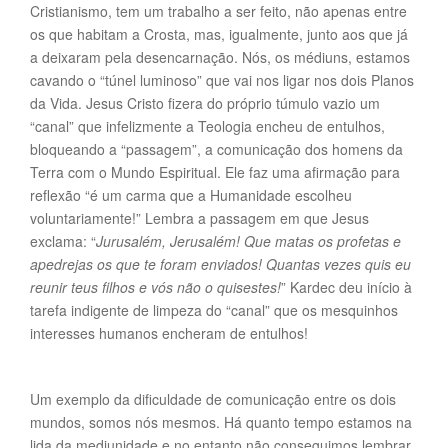
Cristianismo, tem um trabalho a ser feito, não apenas entre
os que habitam a Crosta, mas, igualmente, junto aos que já
a deixaram pela desencarnação. Nós, os médiuns, estamos
cavando o “túnel luminoso” que vai nos ligar nos dois Planos
da Vida. Jesus Cristo fizera do próprio túmulo vazio um
“canal” que infelizmente a Teologia encheu de entulhos,
bloqueando a “passagem”, a comunicação dos homens da
Terra com o Mundo Espiritual. Ele faz uma afirmação para
reflexão “é um carma que a Humanidade escolheu
voluntariamente!” Lembra a passagem em que Jesus
exclama: “
Jurusalém, Jerusalém! Que matas os profetas e
apedrejas os que te foram enviados! Quantas vezes quis eu
reunir teus filhos e vós não o quisestes!
” Kardec deu início à
tarefa indigente de limpeza do “canal” que os mesquinhos
interesses humanos encheram de entulhos!
Um exemplo da dificuldade de comunicação entre os dois
mundos, somos nós mesmos. Há quanto tempo estamos na
lida da mediunidade e no entanto não conseguimos lembrar