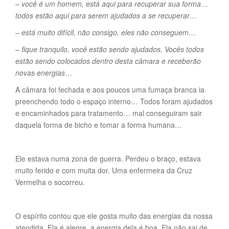
–
você é um homem, está aqui para recuperar sua forma…
todos estão aqui para serem ajudados a se recuperar…
– está muito difícil, não consigo, eles não conseguem…
– fique tranquilo, você estão sendo ajudados. Vocês todos
estão sendo colocados dentro desta câmara e receberão
novas energias
…
A câmara foi fechada e aos poucos uma fumaça branca ia
preenchendo todo o espaço interno… Todos foram ajudados
e encaminhados para tratamento… mal conseguiram sair
daquela forma de bicho e tomar a forma humana…
Ele estava numa zona de guerra. Perdeu o braço, estava
muito ferido e com muita dor. Uma enfermeira da Cruz
Vermelha o socorreu.
O espírito contou que ele gosta muito das energias da nossa
atendida. Ela é alegre, a energia dela é boa. Ela não sai de