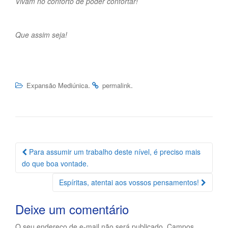
Vivam no conforto de poder confortar!
Que assim seja!
.
.
Expansão Mediúnica
permalink
Navegação
Para assumir um trabalho deste nível, é preciso mais
da
do que boa vontade.
Postagem
Espíritas, atentai aos vossos pensamentos!
Deixe um comentário
O seu endereço de e-mail não será publicado.
Campos