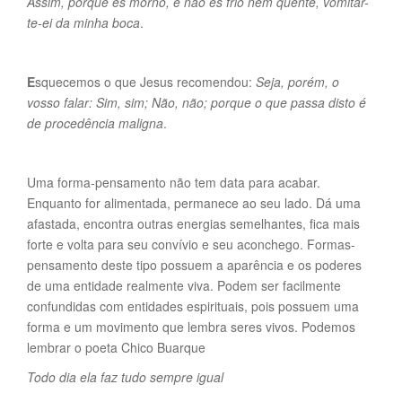
Assim, porque és morno, e não és frio nem quente, vomitar-
te-ei da minha boca
.
E
squecemos o que Jesus recomendou:
Seja, porém, o
vosso falar: Sim, sim; Não, não; porque o que passa disto é
de procedência maligna
.
Uma forma-pensamento não tem data para acabar.
Enquanto for alimentada, permanece ao seu lado. Dá uma
afastada, encontra outras energias semelhantes, fica mais
forte e volta para seu convívio e seu aconchego. Formas-
pensamento deste tipo possuem a aparência e os poderes
de uma entidade realmente viva. Podem ser facilmente
confundidas com entidades espirituais, pois possuem uma
forma e um movimento que lembra seres vivos. Podemos
lembrar o poeta Chico Buarque
Todo dia ela faz tudo sempre igual