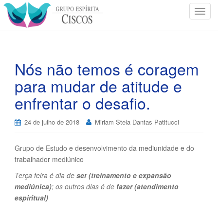
T
o
g
g
l
Nós não temos é coragem
e
para mudar de atitude e
n
a
enfrentar o desafio.
v
i
24 de julho de 2018
Miriam Stela Dantas Patitucci
g
a
t
Grupo de Estudo e desenvolvimento da mediunidade e do
i
trabalhador mediúnico
o
Terça feira é dia de
ser (treinamento e expansão
n
mediúnica)
; os outros dias é de
fazer (atendimento
espiritual)