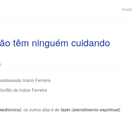
Início
não têm ninguém cuidando
i
sobsessão Inácio Ferreira
onflito
de Inácio Ferreira
mediúnica)
; os outros dias é de
fazer (atendimento espiritual)