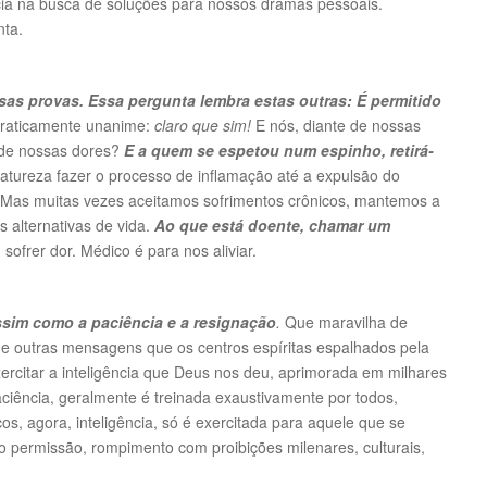
ncia na busca de soluções para nossos dramas pessoais.
nta.
sas provas. Essa pergunta lembra estas outras: É permitido
praticamente unanime:
claro que sim!
E nós, diante de nossas
de nossas dores?
E a quem se espetou num espinho, retirá-
atureza fazer o processo de inflamação até a expulsão do
Mas muitas vezes aceitamos sofrimentos crônicos, mantemos a
 alternativas de vida.
Ao que está doente, chamar um
ofrer dor. Médico é para nos aliviar.
assim como a paciência e a resignação
.
Que maravilha de
e outras mensagens que os centros espíritas espalhados pela
ercitar a inteligência que Deus nos deu, aprimorada em milhares
iência, geralmente é treinada exaustivamente por todos,
os, agora, inteligência, só é exercitada para aquele que se
uto permissão, rompimento com proibições milenares, culturais,