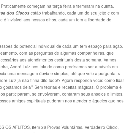
Praticamente começam na terça feira e terminam na quinta,
sa dos Ciscos
estão trabalhando, cada um do seu jeito e com
e é invisível aos nossos olhos, cada um tem a liberdade de
sões do potencial individual de cada um tem espaço para ação.
deamento, com as perguntas de algumas companheiras, que
cessários aos atendimentos espirituais desta semana. Vamos
feira, André Luiz nos fala de como precisamos ser amáveis em
ecia uma mensagem óbvia e simples, até que veio a pergunta:
e
dré Luiz já não tinha dito tudo!? Agora responda você: como lidar
 gostamos dela? Sem teorias e receitas mágicas. O problema é
dos participaram, se envolveram, contaram seus anseios e limites.
nossos amigos espirituais puderam nos atender e àqueles que nos
OS AFLITOS, item 26 Provas Voluntárias. Verdadeiro Cilício,