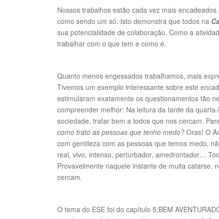
Nossos trabalhos estão cada vez mais encadeados. 
como sendo um só. Isto demonstra que todos na
Ca
sua potencialidade de colaboração. Como a atividad
trabalhar com o que tem e como é.
Quanto menos engessados trabalhamos, mais expres
Tivemos um exemplo interessante sobre este enca
estimularam exatamente os questionamentos tão ne
compreender melhor: Na leitura da tarde da quarta-
sociedade, tratar bem a todos que nos cercam. Par
como trato as pessoas que tenho medo?
Oras! O An
com gentileza com as pessoas que temos medo, não
real, vivo, intenso, perturbador, amedrontador… To
Provavelmente naquele instante de muita catarse, 
cercam.
O tema do ESE foi do capítulo 5,BEM AVENTURADOS 