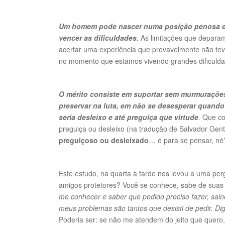
Um homem pode nascer numa posição penosa e di
vencer as dificuldades.
As limitações que deparam
acertar uma experiência que provavelmente não t
no momento que estamos vivendo grandes dificuldad
O mérito consiste em suportar sem murmuraçõe
preservar na luta, em não se desesperar quando
seria desleixo e até preguiça que virtude
.
Que coi
preguiça ou desleixo (na tradução de Salvador Genti
preguiçoso ou desleixado
… é para se pensar, né
Este estudo, na quarta à tarde nos levou a uma pe
amigos protetores? Você se conhece, sabe de sua
me conhecer e saber que pedido preciso fazer, sa
meus problemas são tantos que desisti de pedir. Dig
Poderia ser: se não me atendem do jeito que quero