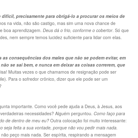
fícil, precisamente para obrigá-lo a procurar os meios de
os na vida, não são castigo, mas sim uma nova chance de
eve boa aprendizagem.
Deus dá o frio, conforme o cobertor
. Só que
es, nem sempre temos lucidez suficiente para lidar com elas.
s as consequências dos males que não se podem evitar, em
 não se sai bem, e nunca em deixar as coisas correrem, que
sa! Muitas vezes o que chamamos de resignação pode ser
le). Para o sofredor crônico, dizer que ele pode ser um
?
rgunta importante. Como você pede ajuda a Deus, à Jesus, aos
s verdadeiras necessidades? Alguém perguntou.
Como faço para
indo de dentro de meu eu?
Outra colocação foi muito interessante:
o seja feita a sua vontade, porque não vou pedir mais nada.
, não peço mais nada. Ser espírita, respirando a mensagem