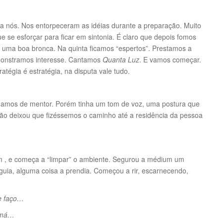
ra nós. Nos entorpeceram as idéias durante a preparação. Muito
ue se esforçar para ficar em sintonia. É claro que depois fomos
r uma boa bronca. Na quinta ficamos “espertos”. Prestamos a
emonstramos interesse. Cantamos
Quanta Luz
. E vamos começar.
tégia é estratégia, na disputa vale tudo.
amamos de mentor. Porém tinha um tom de voz, uma postura que
ão deixou que fizéssemos o caminho até a residência da pessoa
um , e começa a “limpar” o ambiente. Segurou a médium um
uia, alguma coisa a prendia. Começou a rir, escarnecendo,
e faço…
o má…