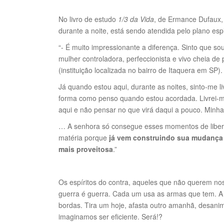
No livro de estudo
1/3 da Vida
, de Ermance Dufaux,
durante a noite, está sendo atendida pelo plano espir
“- É muito impressionante a diferença. Sinto que so
mulher controladora, perfeccionista e vivo cheia de 
(instituição localizada no bairro de Itaquera em SP).
Já quando estou aqui, durante as noites, sinto-m
forma como penso quando estou acordada. Livrei-me
aqui e não pensar no que virá daqui a pouco. Minh
… A senhora só consegue esses momentos de liber
matéria porque
já vem construindo sua mudança
mais proveitosa
.”
Os espíritos do contra, aqueles que não querem nos
guerra é guerra. Cada um usa as armas que tem. A
bordas. Tira um hoje, afasta outro amanhã, desanim
imaginamos ser eficiente. Será!?