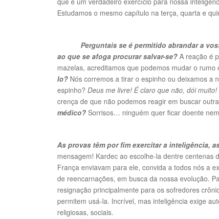
que é um verdadeiro exercício para nossa inteligê
Estudamos o mesmo capítulo na terça, quarta e qui
Perguntais se é permitido abrandar a vos
ao que se afoga procurar salvar-se?
A reação é 
mazelas, acreditamos que podemos mudar o rumo 
lo?
Nós corremos a tirar o espinho ou deixamos a n
espinho?
Deus me livre! É claro que não, dói muito!
crença de que não podemos reagir em buscar outras
médico?
Sorrisos… ninguém quer ficar doente nem s
As provas têm por fim exercitar a inteligência, 
mensagem! Kardec ao escolhe-la dentre centenas d
França enviavam para ele, convida a todos nós a ex
de reencarnações, em busca da nossa evolução. Pac
resignação principalmente para os sofredores crônic
permitem usá-la. Incrível, mas inteligência exige a
religiosas, sociais.