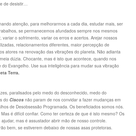
ade de desistir…
ando atenção, para melhorarmos a cada dia, estudar mais, ser
os trabalhos, se permanecemos afundados sempre nos mesmos
variar o sofrimento, variar os erros e acertos. Arejar nossos
lizadas, relacionamentos diferentes, maior percepção de
ovos atores na renovação das vibrações do planeta. Não adianta
meia dúzia. Chocante, mas é isto que acontece, quando nos
 do Evangelho. Use sua inteligência para mudar sua vibração
eta Terra.
zes, paralisados pelo medo do desconhecido, medo do
is do
Ciscos
não param de nos convidar a fazer mudanças em
abalhos de Desobsessão Programada. Os beneficiados somos nós.
Mas é difícil confiar. Como ter certeza de que é isto mesmo? Os
s ajudar, mas é assustador abrir mão de nosso controle.
rão bem, se estiverem debaixo de nossas asas protetoras.