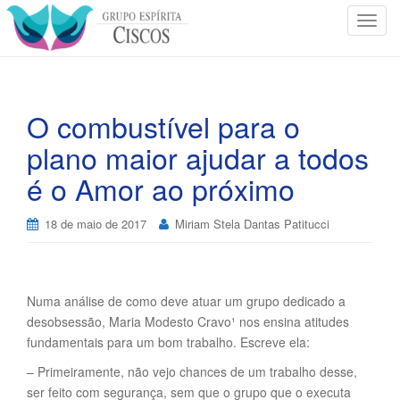
T
o
g
g
l
O combustível para o
e
plano maior ajudar a todos
n
a
é o Amor ao próximo
v
i
18 de maio de 2017
Miriam Stela Dantas Patitucci
g
a
t
i
Numa análise de como deve atuar um grupo dedicado a
o
desobsessão, Maria Modesto Cravo¹ nos ensina atitudes
n
fundamentais para um bom trabalho. Escreve ela:
– Primeiramente, não vejo chances de um trabalho desse,
ser feito com segurança, sem que o grupo que o executa