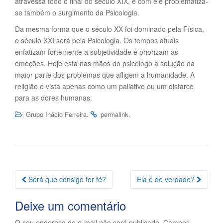
atravessa todo o final do século XIX, e com ele problematiza-
se também o surgimento da Psicologia.
Da mesma forma que o século XX foi dominado pela Física,
o século XXI será pela Psicologia. Os tempos atuais
enfatizam fortemente a subjetividade e priorizam as
emoções. Hoje está nas mãos do psicólogo a solução da
maior parte dos problemas que afligem a humanidade. A
religião é vista apenas como um paliativo ou um disfarce
para as dores humanas.
.
.
Grupo Inácio Ferreira
permalink
Navegação
Será que consigo ter fé?
Ela é de verdade?
da
Deixe um comentário
Postagem
O seu endereço de e-mail não será publicado.
Campos