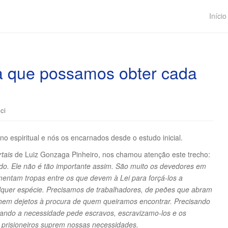
Início
a que possamos obter cada
ci
o espiritual e nós os encarnados desde o estudo inicial.
tais
de Luiz Gonzaga Pinheiro, nos chamou atenção este trecho:
do. Ele não é tão importante assim. São muito os devedores em
mentam tropas entre os que devem à Lei para forçá-los a
alquer espécie. Precisamos de trabalhadores, de peões que abram
lhem dejetos à procura de quem queiramos encontrar. Precisando
uando a necessidade pede escravos, escravizamo-los e os
 prisioneiros suprem nossas necessidades.