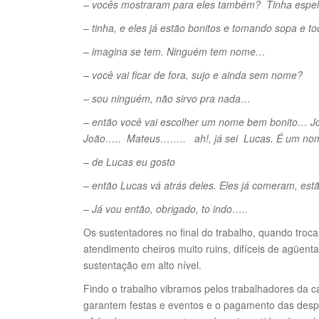
– vocês mostraram para eles também? Tinha espe
– tinha, e eles já estão bonitos e tomando sopa e 
– imagina se tem. Ninguém tem nome…
– você vai ficar de fora, sujo e ainda sem nome?
– sou ninguém, não sirvo pra nada…
– então você vai escolher um nome bem bonito… Jos
João….. Mateus…….. ah!, já sei Lucas. É um no
– de Lucas eu gosto
– então Lucas vá atrás deles. Eles já comeram, estã
– Já vou então, obrigado, to indo…..
Os sustentadores no final do trabalho, quando tro
atendimento cheiros muito ruins, difíceis de agüenta
sustentação em alto nível.
Findo o trabalho vibramos pelos trabalhadores da 
garantem festas e eventos e o pagamento das desp