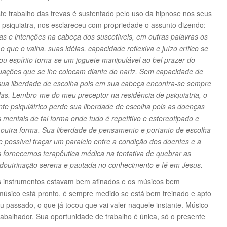
te trabalho das trevas é sustentado pelo uso da hipnose nos seus
siquiatra, nos esclareceu com propriedade o assunto dizendo:
ias e intenções na cabeça dos suscetíveis, em outras palavras os
 que o valha, suas idéias, capacidade reflexiva e juízo crítico se
ou espírito torna-se um joguete manipulável ao bel prazer do
ituações que se lhe colocam diante do nariz. Sem capacidade de
sua liberdade de escolha pois em sua cabeça encontra-se sempre
idas. Lembro-me do meu preceptor na residência de psiquiatria, o
nte psiquiátrico perde sua liberdade de escolha pois as doenças
mentais de tal forma onde tudo é repetitivo e estereotipado e
outra forma. Sua liberdade de pensamento e portanto de escolha
e possível traçar um paralelo entre a condição dos doentes e a
s fornecemos terapêutica médica na tentativa de quebrar as
a doutrinação serena e pautada no conhecimento e fé em Jesus.
 instrumentos estavam bem afinados e os músicos bem
músico está pronto, é sempre medido se está bem treinado e apto
eu passado, o que já tocou que vai valer naquele instante. Músico
abalhador. Sua oportunidade de trabalho é única, só o presente