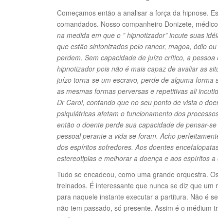
Começamos então a analisar a força da hipnose. Es
comandados. Nosso companheiro Donizete, médico p
na medida em que o ” hipnotizador” incute suas idé
que estão sintonizados pelo rancor, magoa, ódio ou o
perdem. Sem capacidade de juízo crítico, a pessoa 
hipnotizador pois não é mais capaz de avaliar as s
juízo torna-se um escravo, perde de alguma forma 
as mesmas formas perversas e repetitivas ali incut
Dr Carol, contando que no seu ponto de vista o doe
psiquiátricas afetam o funcionamento dos processos 
então o doente perde sua capacidade de pensar-se 
pessoal perante a vida se foram. Acho perfeitament
dos espíritos sofredores. Aos doentes encefalopata
estereotipias e melhorar a doença e aos espíritos 
Tudo se encadeou, como uma grande orquestra. Os
treinados. É interessante que nunca se diz que um 
para naquele instante executar a partitura. Não é s
não tem passado, só presente. Assim é o médium tr