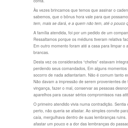
conta.
Às vezes brincamos que temos que assinar o cader
sabemos, que o bônus hora vale para que possamos
tem, mais se dará, e a quem não tem, até o pouco q
A família atendida, foi por um pedido de um compa
Ressaltamos porque os médiuns tiveram relativa facil
Em outro momento foram até a casa para limpar o a
brancas.
Desta vez os considerados “chefes” estavam inte
perdendo seus comandados, Em alguns momentos se
socorro de nada adiantariam. Não é comum tanto en
Não davam a impressão de serem provenientes de 
vingança, fazer o mal, conservar as pessoas desno
aparelhos para causar sérios compromissos nas ati
O primeiro atendido vivia numa contradição. Sentia ó
perto, não queria se afastar. Ao simples convite pa
caía, mergulhava dentro de suas lembranças ruins. N
afastar um pouco e a dor das lembranças do passa