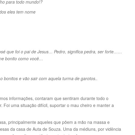
lho para todo mundo!?
todos eles tem nome
é que foi o pai de Jesus… Pedro, significa pedra, ser forte……
me bonito como você…
o bonitos e vão sair com aquela turma de garotos..
camos informações, contaram que sentiram durante todo o
r. Foi uma situação difícil, suportar o mau cheiro e manter a
casa, principalmente aqueles que põem a mão na massa e
esas da casa de Auta de Souza. Uma da médiuns, por vidência