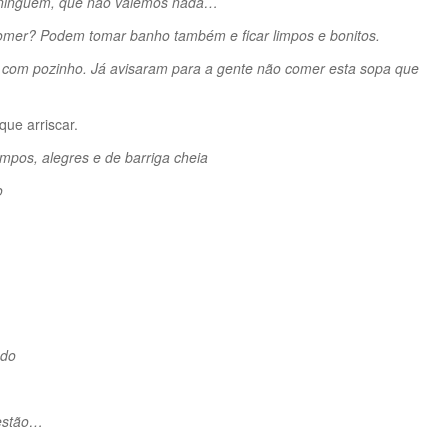
 ninguém, que não valemos nada…
mer? Podem tomar banho também e ficar limpos e bonitos.
om pozinho. Já avisaram para a gente não comer esta sopa que
que arriscar.
mpos, alegres e de barriga cheia
o
ado
 estão…