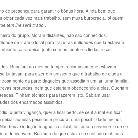
no de presença para garantir o bônus hora. Ainda bem que
 obter cada vez mais trabalho, sem muita burocracia.
“A quem
ue tem lhe será tirado”.
nheiro do grupo. Moram distantes, não são conhecidos.
idade de ir até o local para trazer as entidades que lá estavam.
mbiente, para deixar junto com os mentores lindas rosas
grados. Reagiam ao mesmo tempo, reclamavam que estavam
 juntavam para dizer em uníssono que o trabalho de ajuda e
trosamento da parte daqueles que assediam um lar, uma família.
trevas profundas, nem que estariam obedecendo a elas. Queriam
rteadas. Tinham técnicos para fazerem isto. Sabiam usar
tudes dos encarnados assistidos.
dio, queria vingança, queria ficar perto, se sentia mal em ficar
ra deixar aquelas pessoas e procurar uma possibilidade melhor,
ão houve indução magnética inicial, foi tentar convencê-lo de se
do o dominavam. Reclama de que estava se sentindo mal, mas