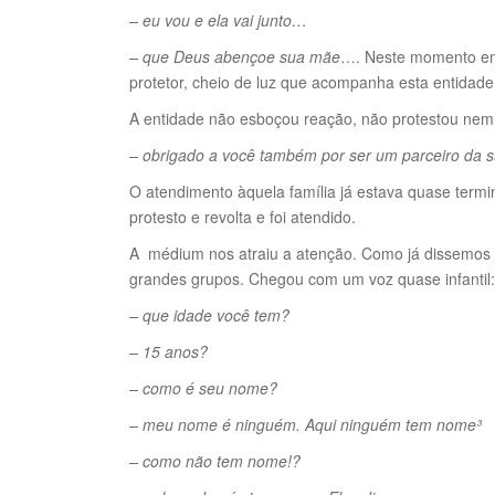
– eu vou e ela vai junto…
– que Deus abençoe sua mãe
…. Neste momento em
protetor, cheio de luz que acompanha esta entidade 
A entidade não esboçou reação, não protestou nem
– obrigado a você também por ser um parceiro da s
O atendimento àquela família já estava quase term
protesto e revolta e foi atendido.
A médium nos atraiu a atenção. Como já dissemos e
grandes grupos. Chegou com um voz quase infantil:
– que idade você tem?
– 15 anos?
– como é seu nome?
– meu nome é ninguém. Aqui ninguém tem nome³
– como não tem nome!?