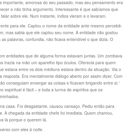
ra importante, amorosa do seu passado, mas seu pensamento era
manecer e não tinha argumento. Interessante é que sabíamos que
falar sobre ele. Num instante, índios vieram e o levaram.
ente para ele. Captou o nome da entidade ante mesmo percebê-
um, mas sabia que ele captou seu nome. A entidade não gostou
as palavras, confundia, não ficava entendível o que dizia. O
m entidades que de alguma forma estavam juntas. Um zombava
os trazia na mão um aparelho tipo óculos. Oferecia para quem
ue estava entre os dois médiuns estava dentro da situação. Via o
 a resposta. Era mentalmente diálogo aberto por assim dizer. Com
ão conseguiam enxergar as coisas e ficavam brigando entre si.¹
o espiritual é fácil – e toda a turma de espíritos que os
aminhados.
 na casa. Foi desgastante, causou cansaço. Pediu então para
nte. A chegada da entidade chefe foi imediata. Quem chamou,
a lá porque o querem lá.
erso com eles à noite.