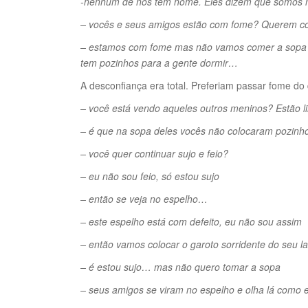
-nenhum de nós tem nome. Eles dizem que somos
– vocês e seus amigos estão com fome? Querem co
– estamos com fome mas não vamos comer a sopa c
tem pozinhos para a gente dormir…
A desconfiança era total. Preferiam passar fome do 
– você está vendo aqueles outros meninos? Estão li
– é que na sopa deles vocês não colocaram pozinh
– você quer continuar sujo e feio?
– eu não sou feio, só estou sujo
– então se veja no espelho…
– este espelho está com defeito, eu não sou assim
– então vamos colocar o garoto sorridente do seu l
– é estou sujo… mas não quero tomar a sopa
– seus amigos se viram no espelho e olha lá como