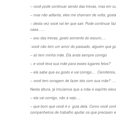
– você pode continuar sendo das trevas, mas em out
– mas não adianta, eles me chamam de volta, gost
– desta vez você vai ter que sair. Pode continuar f
casa……
– sou das trevas, gosto somente do escuro….
-você não tem um amor do passado, alguém que go
– só tem minha mãe. Ela anda sempre comigo
– e você leva sua mãe para esses lugares feios?
– ela sabe que eu gosto e vai comigo… Cemitérios
– você tem coragem de fazer isto com sua mãe? ….
Nesta altura, já intuíamos que a mãe é espírito e
– ela vai comigo, não a vejo….
– que bom que você é o guia dela. Como você conhec
companheiros de trabalho ajudar os que precisam 