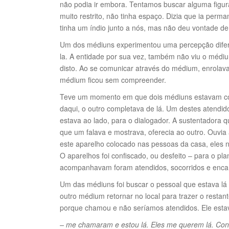
não podia ir embora. Tentamos buscar alguma figu
muito restrito, não tinha espaço. Dizia que ia per
tinha um índio junto a nós, mas não deu vontade de 
Um dos médiuns experimentou uma percepção difer
la. A entidade por sua vez, também não viu o médi
disto. Ao se comunicar através do médium, enrolava 
médium ficou sem compreender.
Teve um momento em que dois médiuns estavam co
daqui, o outro completava de lá. Um destes atendid
estava ao lado, para o dialogador. A sustentadora q
que um falava e mostrava, oferecia ao outro. Ouvia
este aparelho colocado nas pessoas da casa, eles n
O aparelhos foi confiscado, ou desfeito – para o plan
acompanhavam foram atendidos, socorridos e enc
Um das médiuns foi buscar o pessoal que estava lá
outro médium retornar no local para trazer o resta
porque chamou e não seríamos atendidos. Ele estav
– me chamaram e estou lá. Eles me querem lá. Conv