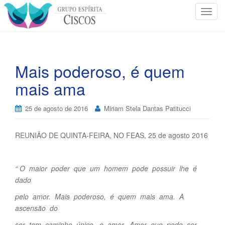
T
o
g
g
l
Mais poderoso, é quem
e
mais ama
n
a
v
25 de agosto de 2016
Miriam Stela Dantas Patitucci
i
g
REUNIÃO DE QUINTA-FEIRA, NO FEAS, 25 de agosto 2016
a
t
i
“ O maior poder que um homem pode possuir lhe é
o
dado
n
pelo amor. Mais poderoso, é quem mais ama. A
ascensão do
ser tem caminho único, o amor. Amor que pode ser