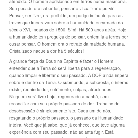
atendido. O homem aprisionado em ferros numa masmorra.
Seu pecado era saber ler, pensar e visualizar o porvir.
Pensar, ser livre, era proibido, um perigo iminente para as
trevas que imperavam sobre a humanidade encarnada do
século XVI, meados de 1500. Sim!, Há 500 anos atrás. Hoje
a humanidade tem preguiça de pensar, ontem ia a ferros por
ousar pensar. O homem era o retrato da maldade humana.
Cristalizado naquela dor há 5 séculos!
A grande força da Doutrina Espírita é fazer o Homem
entender que a Terra só será liberta para a regeneração,
quando limpar e libertar o seu passado. A DOR ainda impera
sobre e dentro da Terra. O submundo, a subcrosta, o inferno
existe, reunindo dor, sofrimento, culpas, atrocidades.
Ninguém será livre hoje, regenerado amanhã, sem
reconciliar com seu próprio passado de dor. Trabalho de
desobsessão é simplesmente isto. Cada um de nós,
resgatando o próprio passado, o passado da Humanidade
inteira. Você que já sabe, que já conhece, que teve alguma
experiência com seu passado, não adianta fugir. Está