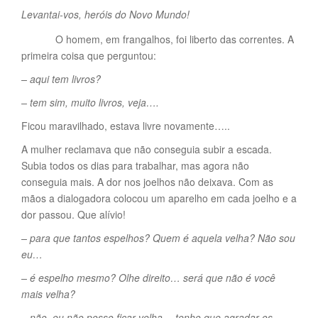
Levantai-vos, heróis do Novo Mundo!
O homem, em frangalhos, foi liberto das correntes. A
primeira coisa que perguntou:
– aqui tem livros?
– tem sim, muito livros, veja….
Ficou maravilhado, estava livre novamente…..
A mulher reclamava que não conseguia subir a escada.
Subia todos os dias para trabalhar, mas agora não
conseguia mais. A dor nos joelhos não deixava. Com as
mãos a dialogadora colocou um aparelho em cada joelho e a
dor passou. Que alívio!
– para que tantos espelhos? Quem é aquela velha? Não sou
eu…
– é espelho mesmo? Olhe direito… será que não é você
mais velha?
– não, eu não posso ficar velha… tenho que agradar os