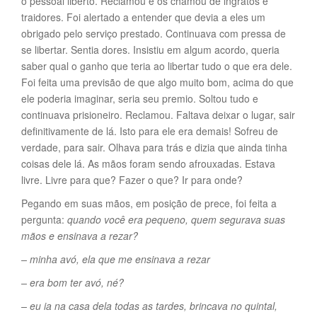
o pessoal liberto. Reclamou e os chamou de ingratos e
traidores. Foi alertado a entender que devia a eles um
obrigado pelo serviço prestado. Continuava com pressa de
se libertar. Sentia dores. Insistiu em algum acordo, queria
saber qual o ganho que teria ao libertar tudo o que era dele.
Foi feita uma previsão de que algo muito bom, acima do que
ele poderia imaginar, seria seu premio. Soltou tudo e
continuava prisioneiro. Reclamou. Faltava deixar o lugar, sair
definitivamente de lá. Isto para ele era demais! Sofreu de
verdade, para sair. Olhava para trás e dizia que ainda tinha
coisas dele lá. As mãos foram sendo afrouxadas. Estava
livre. Livre para que? Fazer o que? Ir para onde?
Pegando em suas mãos, em posição de prece, foi feita a
pergunta:
quando você era pequeno, quem segurava suas
mãos e ensinava a rezar?
– minha avó, ela que me ensinava a rezar
– era bom ter avó, né?
– eu ia na casa dela todas as tardes, brincava no quintal,